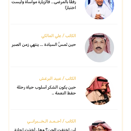
رفقًا بالمرضى… فالزيارة مواساة وليست
اختبارًا
الكاتب / علي المالكي
حين تُمسُّ السيادة ... ينتهي زمن الصبر
الكاتب / عبيد البرغش
حين يكون الشكر أسلوب حياة رحلة
حفظ النعمة ..
الكاتب / أحـمـد الـخــبرانــي
أين اختفت الجن؟ وهل أخذت إجازة