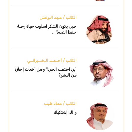
الكاتب / عبيد البرغش
حين يكون الشكر أسلوب حياة رحلة
حفظ النعمة ..
الكاتب / أحـمـد الـخــبرانــي
أين اختفت الجن؟ وهل أخذت إجازة
من البشر؟
الكاتب / عماد طيب
والله اشتكيك