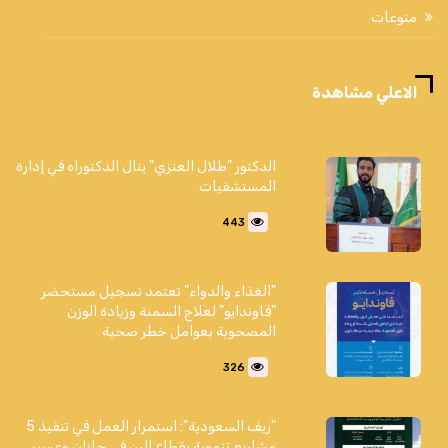
منوعات
الاعلي مشاهدة
الدكتور "طلال العنزي" ينال الدكتوراه في إدارة
المستشفيات
443
"الغذاء والدواء" تعتمد تسجيل مستحضر
"فاوندايو" لعلاج السمنة وزيادة الوزن
المصحوبة بعوامل خطر صحية
326
"ريف السعودية": استمرار العمل في تنفيذ 5
مشاريع تنموية بقطاع البن في جازان وعسير