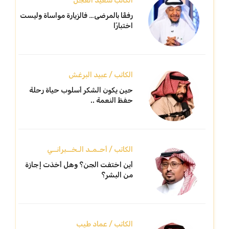
الكاتب سعيد العجل
رفقًا بالمرضى… فالزيارة مواساة وليست
اختبارًا
الكاتب / عبيد البرغش
حين يكون الشكر أسلوب حياة رحلة
حفظ النعمة ..
الكاتب / أحـمـد الـخــبرانــي
أين اختفت الجن؟ وهل أخذت إجازة
من البشر؟
الكاتب / عماد طيب