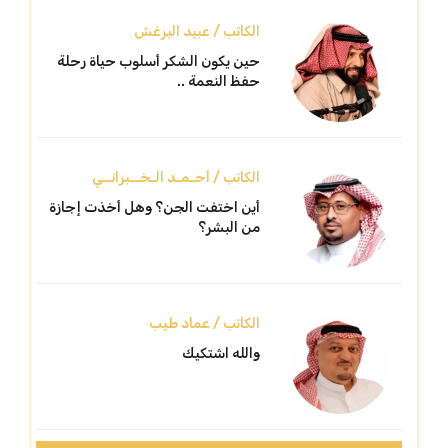
الكاتب / عبيد البرغش
حين يكون الشكر أسلوب حياة رحلة
حفظ النعمة ..
الكاتب / أحـمـد الـخــبرانــي
أين اختفت الجن؟ وهل أخذت إجازة
من البشر؟
الكاتب / عماد طيب
والله اشتكيك