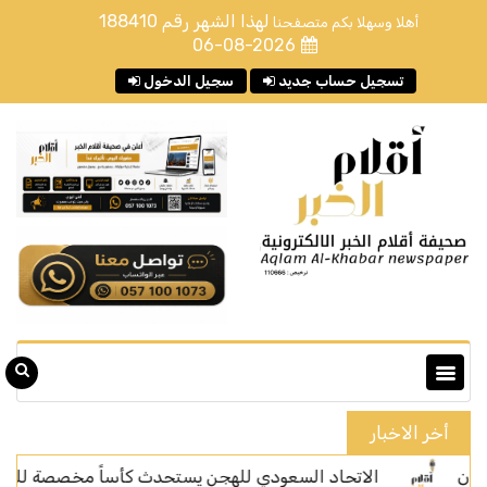
لهذا الشهر رقم
188410
أهلا وسهلا بكم متصفحنا
06-08-2026
تسجيل حساب جديد
سجيل الدخول
أخر الاخبار
الاتحاد السعودي للهجن يستحدث كأساً مخصصة للسعوديين بجائ