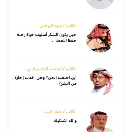
الكاتب / عبيد البرغش
حين يكون الشكر أسلوب حياة رحلة
حفظ النعمة ..
الكاتب / أحـمـد الـخــبرانــي
أين اختفت الجن؟ وهل أخذت إجازة
من البشر؟
الكاتب / عماد طيب
والله اشتكيك