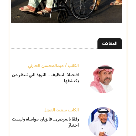
المقالات
الكاتب / عبدالمحسن الحارثي
اقتصادُ التنظيف… الثروة التي تنتظر من
يكتشفها
الكاتب سعيد العجل
رفقًا بالمرضى… فالزيارة مواساة وليست
اختبارًا