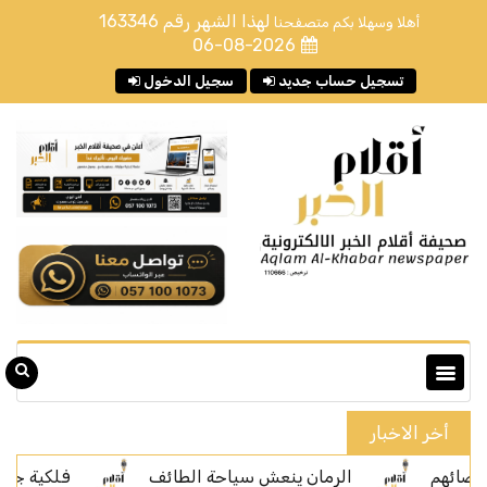
لهذا الشهر رقم
163346
أهلا وسهلا بكم متصفحنا
06-08-2026
تسجيل حساب جديد
سجيل الدخول
أخر الاخبار
الرمان ينعش سياحة الطائف
فلكية جدة: الليلة رص