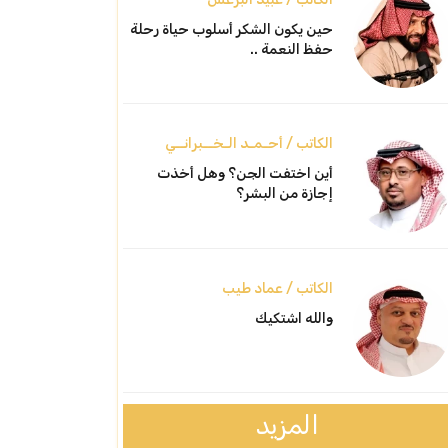
حين يكون الشكر أسلوب حياة رحلة
حفظ النعمة ..
الكاتب / أحـمـد الـخــبرانــي
أين اختفت الجن؟ وهل أخذت
إجازة من البشر؟
الكاتب / عماد طيب
والله اشتكيك
المزيد