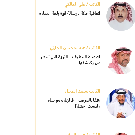
الكاتب / علي المالكي
اتفاقية مكة.. رسالة قوة بلغة السلام
الكاتب / عبدالمحسن الحارثي
اقتصادُ التنظيف… الثروة التي تنتظر
من يكتشفها
الكاتب سعيد العجل
رفقًا بالمرضى… فالزيارة مواساة
وليست اختبارًا
الكاتب / عبيد البرغش