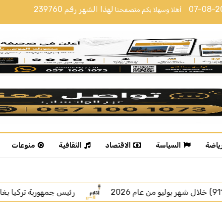
07-08-
لهذا الشهر رقم
239760
أهلا وسهلا بكم متصفحنا
رياضة
السياسة
الاقتصاد
الثقافية
منوعات
رئيس جمهورية تركيا يغادر جدة
اتفاقية مكة.. رسالة قوة ب