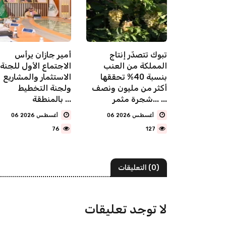
"البلديات والإسكان":
تبوك تتصدّر إنتاج
أمير جازان يرأس
متر مربع من
المملكة من العنب
الاجتماع الأول للجنة
يضاء في
بنسبة 40% تحققها
الاستثمار والمشاريع
صيم دخلت
أكثر من مليون ونصف
ولجنة التخطيط
شجرة مثمر... ...
بالمنطقة ...
06 أغسطس 2026
06 أغسطس 2026
76
127
(0) التعليقات
لا توجد تعليقات