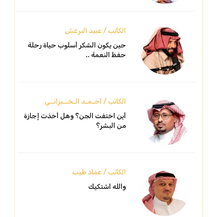
الكاتب / عبيد البرغش
حين يكون الشكر أسلوب حياة رحلة
حفظ النعمة ..
الكاتب / أحـمـد الـخــبرانــي
أين اختفت الجن؟ وهل أخذت إجازة
من البشر؟
الكاتب / عماد طيب
والله اشتكيك