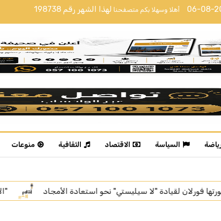
06-08-
لهذا الشهر رقم
198738
أهلا وسهلا بكم متصفحنا
رياضة
السياسة
الاقتصاد
الثقافية
منوعات
"الأرصاد": عوالق ترابية على أجزاء من منطقة الرياض