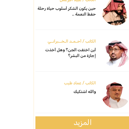
حين يكون الشكر أسلوب حياة رحلة
حفظ النعمة ..
الكاتب / أحـمـد الـخــبرانــي
أين اختفت الجن؟ وهل أخذت
إجازة من البشر؟
الكاتب / عماد طيب
والله اشتكيك
المزيد