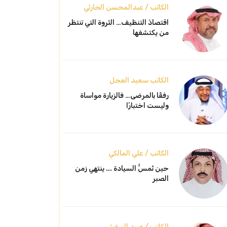
الكاتب / عبدالمحسن الحارثي
اقتصادُ التنظيف… الثروة التي تنتظر
من يكتشفها
الكاتب سعيد العجل
رفقًا بالمرضى… فالزيارة مواساة
وليست اختبارًا
الكاتب / علي المالكي
حين تُمسُّ السيادة ... ينتهي زمن
الصبر
الكاتب / عبيد البرغش