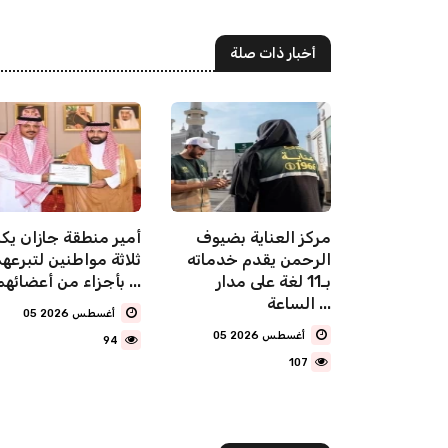
أخبار ذات صلة
سلامية
مركز العناية بضيوف
أمير منطقة جازان يكر
شرقية تنفّذ
الرحمن يقدم خدماته
ثلاثة مواطنين لتبرعه
أكثر من (3,700) منشط
بـ11 لغة على مدار
بأجزاء من أعضائهم ...
 شهر
الساعة ...
05 أغسطس 2026
05 أغسطس 2026
94
107