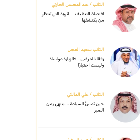
الكاتب / عبدالمحسن الحارثي
اقتصادُ التنظيف… الثروة التي تنتظر
من يكتشفها
الكاتب سعيد العجل
رفقًا بالمرضى… فالزيارة مواساة
وليست اختبارًا
الكاتب / علي المالكي
حين تُمسُّ السيادة ... ينتهي زمن
الصبر
الكاتب / عبيد البرغش