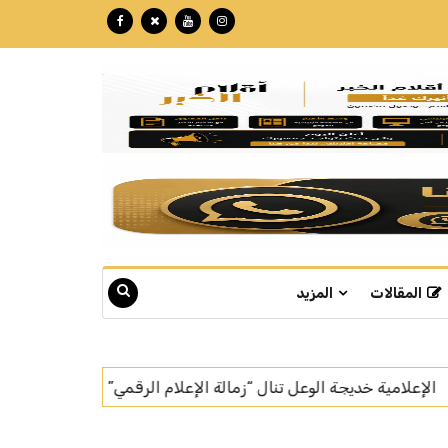
المقالات
المزيد
رقمي”
بتكللة تجاوزت الـ 60 مليون ريال.. "نبع" تبوك تنهي تركيب أسرع خط إنتاج للمياه في العالم