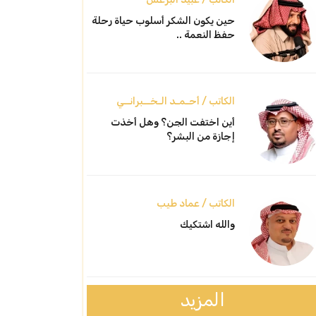
حين يكون الشكر أسلوب حياة رحلة
حفظ النعمة ..
الكاتب / أحـمـد الـخــبرانــي
أين اختفت الجن؟ وهل أخذت
إجازة من البشر؟
الكاتب / عماد طيب
والله اشتكيك
المزيد