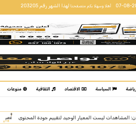
07-08-
لهذا الشهر رقم
203205
أهلا وسهلا بكم متصفحنا
رياضة
السياسة
الاقتصاد
الثقافية
منوعات
ودة المحتوى
الإعلامية خديجة الوعل تنال “زمالة الإعلام ال