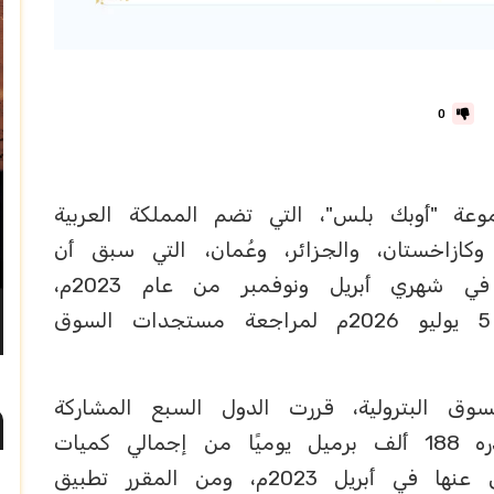
0
ة "أوبك بلس"، التي تضم المملكة العربية
 وكازاخستان، والجزائر، وعُمان، التي سبق أن
أعلنت عن تعديلات طوعية إضافية في شهري أبريل ونوفمبر من عام 2023م،
اجتماعًا، عبر الاتصال المرئي، بتاريخ 5 يوليو 2026م لمراجعة مستجدات السوق
وق البترولية، قررت الدول السبع المشاركة
تنفيذ تعديل في مستويات الإنتاج، قدره 188 ألف برميل يوميًا من إجمالي كميات
التعديلات الإضافية الطوعية التي أُعلن عنها في أبريل 2023م، ومن المقرر تطبيق