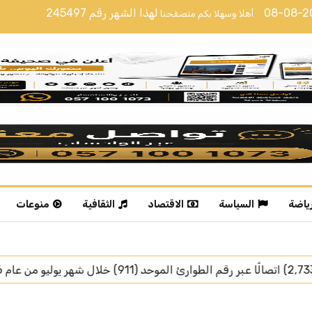
08-08-
لهذا الشهر رقم
245497
أهلا وسهلا بكم متصفحنا
رياضة
السياسة
الاقتصاد
الثقافية
منوعات
رئيس جمهورية تركيا يغادر