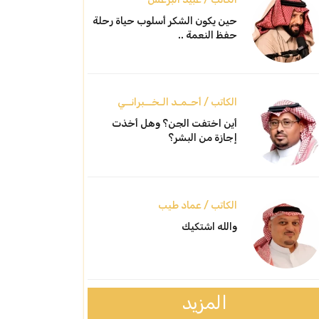
حين يكون الشكر أسلوب حياة رحلة
حفظ النعمة ..
الكاتب / أحـمـد الـخــبرانــي
أين اختفت الجن؟ وهل أخذت
إجازة من البشر؟
الكاتب / عماد طيب
والله اشتكيك
المزيد