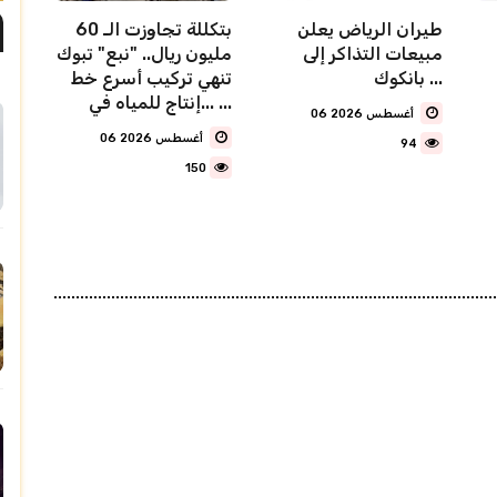
طيران الرياض يعلن
بتكللة تجاوزت الـ 60
مبيعات التذاكر إلى
مليون ريال.. "نبع" تبوك
بانكوك ...
تنهي تركيب أسرع خط
إنتاج للمياه في... ...
06 أغسطس 2026
06 أغسطس 2026
94
150