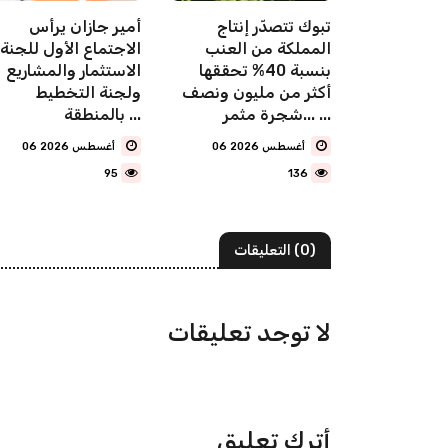
"البلديات والإسكان":
تبوك تتصدّر إنتاج
أمير جازان يرأس
متر مربع من
المملكة من العنب
الاجتماع الأول للجنة
يضاء في
بنسبة 40% تحققها
الاستثمار والمشاريع
صيم دخلت
أكثر من مليون ونصف
ولجنة التخطيط
شجرة مثمر... ...
بالمنطقة ...
06 أغسطس 2026
06 أغسطس 2026
95
136
(0) التعليقات
لا توجد تعليقات
أترك تعليق