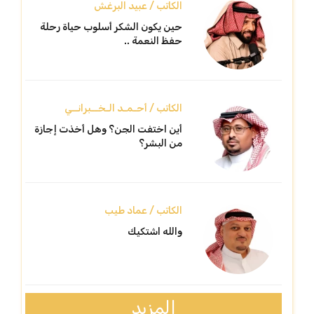
الكاتب / عبيد البرغش
حين يكون الشكر أسلوب حياة رحلة
حفظ النعمة ..
الكاتب / أحـمـد الـخــبرانــي
أين اختفت الجن؟ وهل أخذت إجازة
من البشر؟
الكاتب / عماد طيب
والله اشتكيك
المزيد