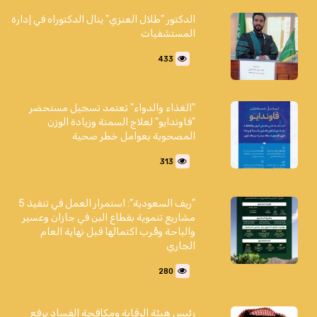
الدكتور "طلال العنزي" ينال الدكتوراه في إدارة
المستشفيات
433
"الغذاء والدواء" تعتمد تسجيل مستحضر
"فاوندايو" لعلاج السمنة وزيادة الوزن
المصحوبة بعوامل خطر صحية
313
"ريف السعودية": استمرار العمل في تنفيذ 5
مشاريع تنموية بقطاع البن في جازان وعسير
والباحة وقُرب اكتمالها قبل نهاية العام
الجاري
280
رئيس هيئة الرقابة ومكافحة الفساد يرفع