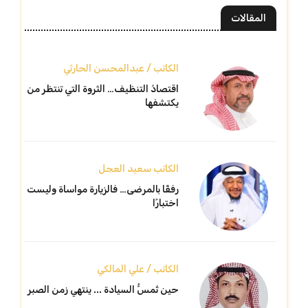
المقالات
الكاتب / عبدالمحسن الحارثي
اقتصادُ التنظيف… الثروة التي تنتظر من
يكتشفها
الكاتب سعيد العجل
رفقًا بالمرضى… فالزيارة مواساة وليست
اختبارًا
الكاتب / علي المالكي
حين تُمسُّ السيادة ... ينتهي زمن الصبر