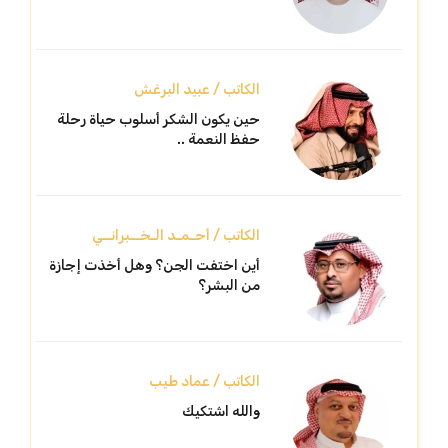
الكاتب / عبيد البرغش
حين يكون الشكر أسلوب حياة رحلة
حفظ النعمة ..
الكاتب / أحـمـد الـخــبرانــي
أين اختفت الجن؟ وهل أخذت إجازة
من البشر؟
الكاتب / عماد طيب
والله اشتكيك