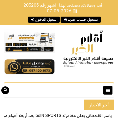
لهذا الشهر رقم
203205
أهلا وسهلا بكم متصفحنا
07-08-2026
تسجيل حساب جديد
سجيل الدخول
أخر الاخبار
مغادرته beIN SPORTS بعد أربعة أعوام من الحضور الإعلامي