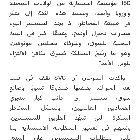
150 مؤسسة استثمارية من الولايات المتحدة
وأوروبا وآسيا، وتستند هذه الثقة إلى تغيّر
في طبيعة المخاطر؛ إذ يجد المستثمر اليوم
مسارات دخول أوضح، وعمقًا أكبر في البنية
التحتية للسوق، وشركاء محليين موثوقين،
وهو ما رسّخ المملكة كسوق يكافئ الالتزام
طويل الأمد".
وأكدت السرحان أن SVC تقف في قلب
هذا الحراك؛ بصفتها صندوقًا تنمويًا وصانع
سوق، تستثمر إلى جانب كبار مديري
الصناديق العالميين، وتتحمّل المخاطر
المبكرة التي تمهّد الطريق للمستثمرين،
وتُسهم في تعميق المنظومة الاستثمارية بما
يلبي متطلبات المستثمرين على المدى