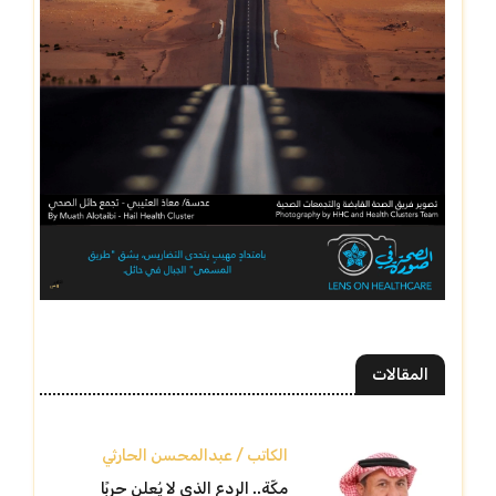
المقالات
الكاتب / عبدالمحسن الحارثي
مكّة.. الردع الذي لا يُعلن حربًا