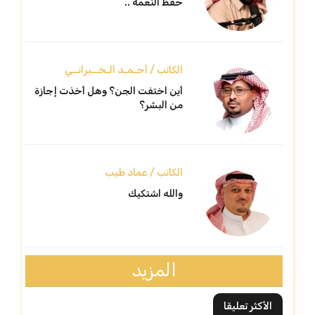
حفظ النعمة ..
الكاتب / أحـمـد الـخــبرانــي
أين اختفت الجن؟ وهل أخذت إجازة
من البشر؟
الكاتب / عماد طيب
والله اشتكيك
المزيد
الأكثر تعليقا