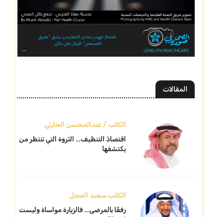
المقالات
الكاتب / عبدالمحسن الحارثي
اقتصادُ التنظيف… الثروة التي تنتظر من
يكتشفها
الكاتب سعيد العجل
رفقًا بالمرضى… فالزيارة مواساة وليست