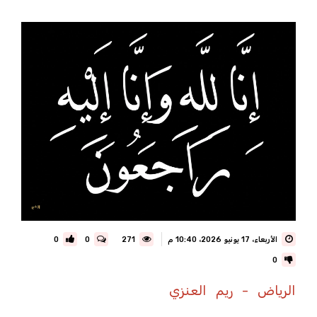
الأربعاء، 17 يونيو 2026، 10:40 م
271
0
0
0
الرياض - ريم العنزي