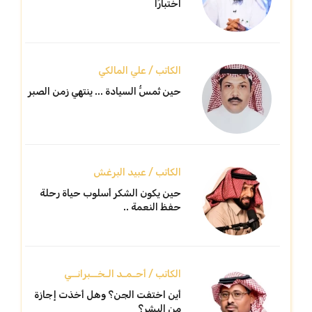
اختبارًا
الكاتب / علي المالكي
حين تُمسُّ السيادة ... ينتهي زمن الصبر
الكاتب / عبيد البرغش
حين يكون الشكر أسلوب حياة رحلة
حفظ النعمة ..
الكاتب / أحـمـد الـخــبرانــي
أين اختفت الجن؟ وهل أخذت إجازة
من البشر؟