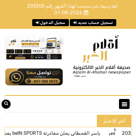
لهذا الشهر رقم
203205
أهلا وسهلا بكم متصفحنا
07-08-2026
تسجيل حساب جديد
سجيل الدخول
أخر الاخبار
ياسر القحطاني يعلن مغادرته beIN SPORTS بعد أربعة أعوام من الحضور الإعلامي