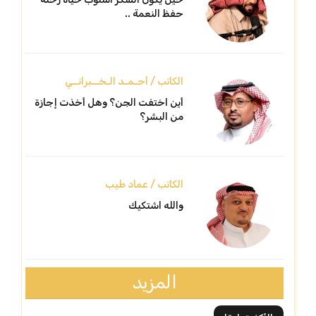
حفظ النعمة ..
الكاتب / أحـمـد الـخــبرانــي
أين اختفت الجن؟ وهل أخذت إجازة
من البشر؟
الكاتب / عماد طيب
والله اشتكيك
المزيد