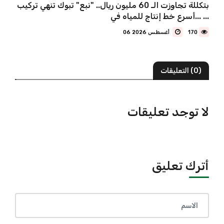
بتكللة تجاوزت الـ 60 مليون ريال.. "نبع" تبوك تنهي تركيب
أسرع خط إنتاج للمياه في... ...
170
06 أغسطس 2026
(0) التعليقات
لا توجد تعليقات
أترك تعليق