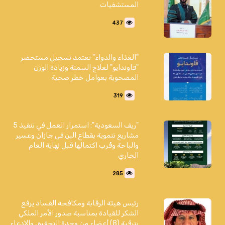
المستشفيات
437
"الغذاء والدواء" تعتمد تسجيل مستحضر
"فاوندايو" لعلاج السمنة وزيادة الوزن
المصحوبة بعوامل خطر صحية
319
"ريف السعودية": استمرار العمل في تنفيذ 5
مشاريع تنموية بقطاع البن في جازان وعسير
والباحة وقُرب اكتمالها قبل نهاية العام
الجاري
285
رئيس هيئة الرقابة ومكافحة الفساد يرفع
الشكر للقيادة بمناسبة صدور الأمر الملكي
بترقية (8) أعضاء من وحدة التحقيق والادعاء