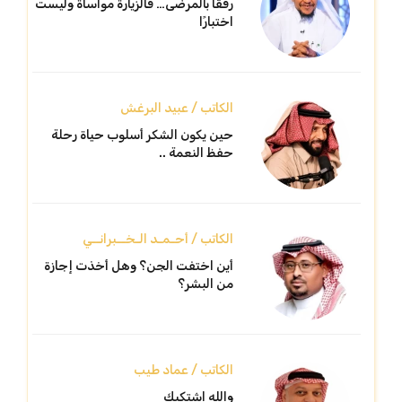
رفقًا بالمرضى… فالزيارة مواساة وليست
اختبارًا
الكاتب / عبيد البرغش
حين يكون الشكر أسلوب حياة رحلة
حفظ النعمة ..
الكاتب / أحـمـد الـخــبرانــي
أين اختفت الجن؟ وهل أخذت إجازة
من البشر؟
الكاتب / عماد طيب
والله اشتكيك