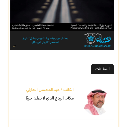
المقالات
الكاتب / عبدالمحسن الحارثي
مكّة.. الردع الذي لا يُعلن حربًا