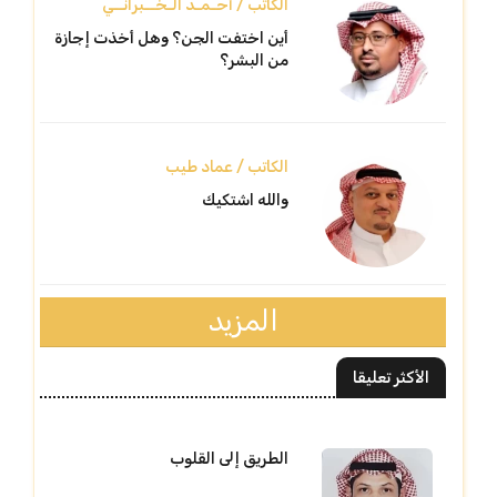
الكاتب / أحـمـد الـخــبرانــي
أين اختفت الجن؟ وهل أخذت إجازة
من البشر؟
الكاتب / عماد طيب
والله اشتكيك
المزيد
الأكثر تعليقا
الطريق إلى القلوب