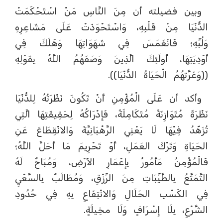
وبين فضيلته أن مِنَ النَّاسِ مَنْ اسْتَحْكَمَتْ
الدُّنْيَا مِنْ قَلْبِهِ، وَاسْتَحْوَذَتْ عَلَى مَشَاعِرِهِ
وَلُبِّهِ؛ فَانْغَمَسَ فِي شَهَوَاتِهَا وَهَلَكَ فِي
أَوْدِيَتِهَا، أُولَئِكَ الَّذِينَ وَصَفَهُمُ اللَّهُ بِقَوْلِهِ
((وَغَرَّتهُمُ الْحَيَاةُ الدُّنْيَا)).
وأكد أن عَلَى الْمُؤْمِنِ أَنْ تَكُونَ نَظْرَتُهُ لِلدُّنْيَا
نَظْرَةً مُتَوَازِنَةً مُتَكَامِلَةً، فَإِدْرَاكُهُ لِحَقِيقَتِهَا الَّتِي
تُزَهّدُ فِيْهَا لَا يَعْنِي الرَّهْبَانِيَّةَ وَالانْقِطَاعَ عَنِ
الحَيَاةِ وَتَرْكَ العَمَلِ، أَوْ تَحْرِيمَ مَا أَحَلَّ اللَّهُ؛
فَالْمُؤْمِنُ مَأْمُورٌ بِإِعْمَارِ الأَرْضِ، وَمُبَاحٌ لَهُ
التَّمَتَّعُ بِالطَّيِّبَاتِ مِنَ الرِّزْقِ، وَمُطَالَبٌ بِالسَّعْيِ
فِي الكَسْبِ الحَلَالِ وَالانْتِفَاعِ بِهِ فِي حُدُودِ
الشَّرْعِ، بِلَا إِسْرَافٍ وَلَا مخِيلَةٍ.