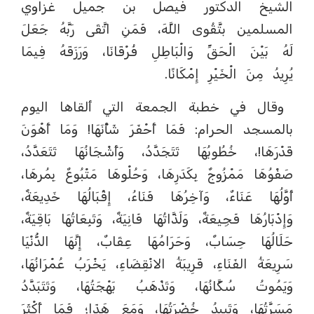
الشيخ الدكتور فيصل بن جميل غزاوي
المسلمين بتَّقُوى اللَّهَ، فَمَنِ اتَّقَى رَبَّهُ جَعَلَ
لَهُ بَيْنَ الْحَقِّ وَالْبَاطِلِ فُرْقَانَا، وَرَزَقَهُ فِيمَا
يُرِيدُ مِنَ الْخَيْرِ إِمْكَانًا.
وقال في خطبة الجمعة التي ألقاها اليوم
بالمسجد الحرام: فَمَا أَحْفَرَ شَأْنَهَا! وَمَا أَهْوَنَ
قَدْرَهَا!، خُطُوبُهَا تَتَجَدَّدُ، وَأَشْجَانُهَا تَتَعَدَّدُ،
صَفْوُهَا مَمْزُوجٌ بِكَدَرِهَا، وَحُلْوهَا مَتْبُوعٌ بِمُرهَا،
أَوَّلُهَا عَنَاءٌ، وَآخِرُهَا فَنَاءُ، إِقْبَالُهَا خَدِيعَةٌ،
وَإِدْبَارُهَا فَجِيعَةٌ، وَلَذَّاتُهَا فَانِيَةٌ، وَتَبِعَاتُهَا بَاقِيَةٌ،
حَلَالُهَا حِسَابٌ، وَحَرَامُهَا عِقَابٌ، إِنَّهَا الدُّنْيَا
سَرِيعَةُ الفَنَاءِ، قَرِيبَةُ الانْقِضَاءِ، يَخْرَبُ عُمْرَانُهَا،
وَيَمُوتُ سُكَّانُهَا، وَتَذْهَبُ بَهْجَتُهَا، وَتَتَبَدَّدُ
مَسَرَّتُهَا، وَتَبِيدُ خُضْرَتُهَا، وَمَعَ هَذَا؛ فَمَا أَكْثَرَ