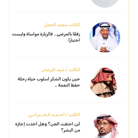
الكاتب سعيد العجل
رفقًا بالمرضى… فالزيارة مواساة وليست
اختبارًا
الكاتب / عبيد البرغش
حين يكون الشكر أسلوب حياة رحلة
حفظ النعمة ..
الكاتب / أحـمـد الـخــبرانــي
أين اختفت الجن؟ وهل أخذت إجازة
من البشر؟