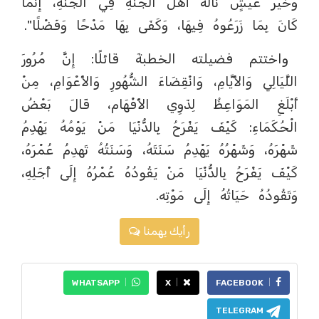
وَخَيْرُ عَيْشٍ نَالَهُ أَهْلُ الْجَنَّةِ فِي الْجَنَّةِ، إِنَّمَا
كَانَ بِمَا زَرَعُوهُ فِيهَا، وَكَفَى بِهَا مَدْحًا وَفَضْلًا".
واختتم فضيلته الخطبةَ قائلًا: إِنَّ مُرُورَ
اللَّيَالِي وَالأَيَّامِ، وَانْقِضَاءَ الشُّهُورِ وَالأَعْوَامِ، مِنْ
أَبْلَغِ المَوَاعِظُ لِذَوِي الأَفْهَام، قَالَ بَعْضُ
الْحُكَمَاءِ: كَيْفَ يَفْرَحُ بِالدُّنْيَا مَنْ يَوْمُهُ يَهْدِمُ
شَهْرَهُ، وَشَهْرُهُ يَهْدِمُ سَنَتَهُ، وَسَنَتُهُ تَهدِمُ عُمْرَهُ،
كَيْفَ يَفْرَحُ بِالدُّنْيَا مَنْ يَقُودُهُ عُمْرُهُ إِلَى أَجَلِهِ،
وَتَقُودُهُ حَيَاتُهُ إِلَى مَوْتِه.
رأيك يهمنا
WHATSAPP
X
FACEBOOK
TELEGRAM