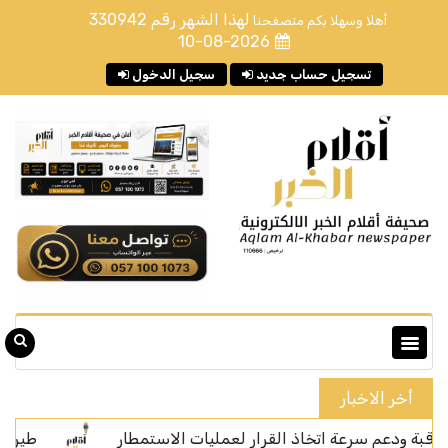
لهذا الشهر رقم
330942
أهلا وسهلا بكم متصفحنا
10-08-2026
تسجيل حساب جديد
سجيل الدخول
أخر الاخبار
سرعة اتخاذ القرار لعمليات الاستمطار
طيران ناس يوقّع ا