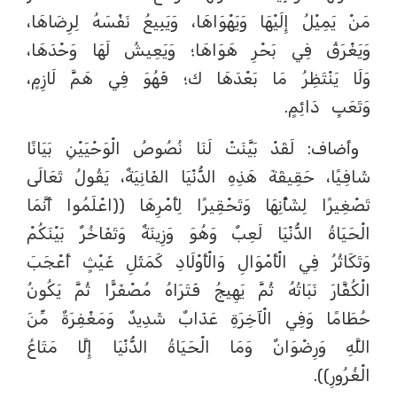
مَنْ يَمِيْلُ إِلَيْهَا وَيَهْوَاهَا، وَيَبِيعُ نَفْسَهُ لِرِضَاهَا،
وَيَغْرَقُ فِي بَحْرِ هَوَاهَا؛ وَيَعِيشُ لَهَا وَحْدَهَا،
وَلَا يَنْتَظِرُ مَا بَعْدَهَا ك؛ فَهُوَ فِي هَمَّ لَازِمٍ،
وَتَعَبٍ دَائِمٍ.
وأضاف: لَقَدْ بَيَّنَتْ لَنَا نُصُوصُ الْوَحْيَيْنِ بَيَانًا
شَافِيًا، حَقِيقَةَ هَذِهِ الدُّنْيَا الفَانِيَةٌ، يَقُولُ تَعَالَى
تَصْغِيرًا لِشَأْنِهَا وَتَحْقِيرًا لِأَمْرِهَا ((اعْلَمُوا أَنَّمَا
الْحَيَاةُ الدُّنْيَا لَعِبٌ وَهُوَ وَزِينَةٌ وَتَفَاخُرٌ بَيْنَكُمْ
وَتَكَاثُرُ فِي الْأَمْوَالِ وَالْأَوْلَادِ كَمَثَلِ غَيْثٍ أَعْجَبَ
الْكُفَّارَ نَبَاتُهُ ثُمَّ يَهِيجُ فَتَرَاهُ مُصْفَرًّا ثُمَّ يَكُونُ
حُطَامًا وَفِي الْآخِرَةِ عَذَابٌ شَدِيدٌ وَمَغْفِرَةٌ مِّنَ
اللَّهِ وَرِضْوَانٌ وَمَا الْحَيَاةُ الدُّنْيَا إِلَّا مَتَاعُ
الْغُرُورِ)).