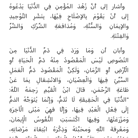
وأشار إلى أَنَّ زُهْدَ المُؤْمِنِ فِي الدُّنْيَا يَدْعُوهُ
إِلى أَنْ يَقُوْمَ بِالإِصْلَاحِ فِيْهَا، بِنَشْرِ التَّوْحِيدِ
والإِيمَانِ وَالسُّنَّةِ، وَمُدَافَعَةِ الشِّرْكِ وَالشَّرِّ
وَالفِتْنَةِ.
وأبان أن وَمَا وَرَدَ فِي ذَمِّ الدُّنْيَا مِنَ
النُصُوصِ لَيْسَ الْمَقْصُودُ مِنْهُ ذَمَّ الْحَيَاةِ أَوِ
الْأَرْضِ أَوِ الزَّمَانِ، وَلَكِنَّ الْمَقْصُودَ ذَمُّ الْعَمَلِ
السَّيِّئِ فِيهَا وَالْعِصْيَانِ، وَالانْشِغَالِ بِمَا عَنْ
طَاعَةِ الرَّحْمَنِ، قَالَ ابْنُ الْقَيِّمِ رَحِمَهُ اللَّهُ:
"الدُّنْيَا فِي الْحَقِيقَةِ لَا تُذَمُّ، وَإِنَّمَا يُتَوَجَّهُ الذمُّ
إِلَى فِعْلِ الْعَبْدِ فِيهَا، وَإِلَّا فَهِيَ مَبْنَى الْآخِرَةِ
وَمَزْرَعَتُهَا، وَفِيهَا اكْتَسَبَتِ النُّفُوسُ الْإِيمَانَ،
وَمَعْرِفَةَ اللَّهِ وَمحَبَّتَهُ وَذِكْرَهُ ابْتِغَاءَ مَرْضَاتِهِ،