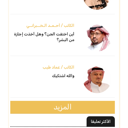
الكاتب / أحـمـد الـخــبرانــي
أين اختفت الجن؟ وهل أخذت إجازة
من البشر؟
الكاتب / عماد طيب
والله اشتكيك
المزيد
الأكثر تعليقا