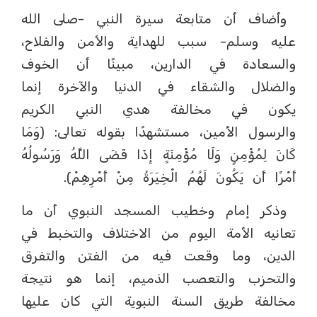
وأضاف أن متابعة سيرة النبي -صلى الله
عليه وسلم- سبب للهداية والأمن والفلاح،
والسعادة في الدارين، مبينًا أن الخوف
والضلال والشقاء في الدنيا والآخرة إنما
يكون في مخالفة هدي النبي الكريم
والرسول الأمين، مستشهدًا بقوله تعالى: (وَمَا
كَانَ لِمُؤْمِنٍ وَلَا مُؤْمِنَةٍ إِذَا قَضَى اللَّهُ وَرَسُولُهُ
أَمْرًا أَن يَكُونَ لَهُمُ الْخِيَرَةُ مِنْ أَمْرِهِمْ).
وذكر إمام وخطيب المسجد النبوي أن ما
تعانيه الأمة اليوم من الاختلاف والتخبط في
الدين، وما وقعت فيه من الفتن والتفرق
والتحزب والتعصب الذميم، إنما هو نتيجة
مخالفة طريق السنة النبوية التي كان عليها