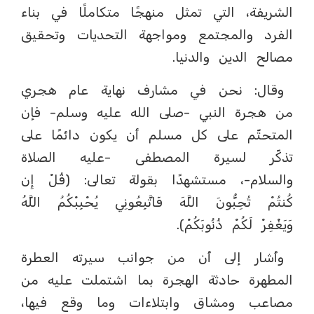
الشريفة، التي تمثل منهجًا متكاملًا في بناء
الفرد والمجتمع ومواجهة التحديات وتحقيق
مصالح الدين والدنيا.
وقال: نحن في مشارف نهاية عام هجري
من هجرة النبي -صلى الله عليه وسلم- فإن
المتحتّم على كل مسلم أن يكون دائمًا على
تذكّر لسيرة المصطفى -عليه الصلاة
والسلام-، مستشهدًا بقولة تعالى: (قُلْ إِن
كُنتُمْ تُحِبُّونَ اللَّهَ فَاتَّبِعُونِي يُحْبِبْكُمُ اللَّهُ
وَيَغْفِرْ لَكُمْ ذُنُوبَكُمْ).
وأشار إلى أن من جوانب سيرته العطرة
المطهرة حادثة الهجرة بما اشتملت عليه من
مصاعب ومشاق وابتلاءات وما وقع فيها،