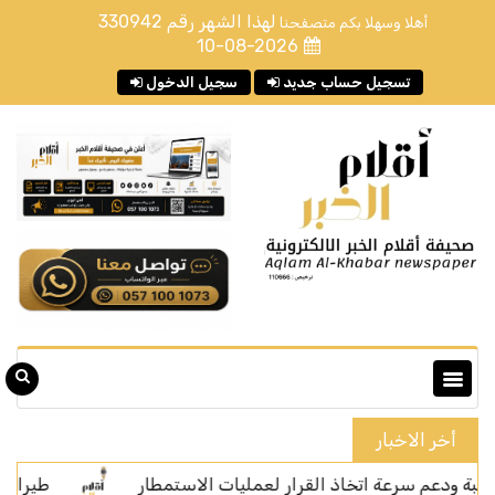
لهذا الشهر رقم
330942
أهلا وسهلا بكم متصفحنا
10-08-2026
تسجيل حساب جديد
سجيل الدخول
أخر الاخبار
رعة اتخاذ القرار لعمليات الاستمطار
طيران ناس يوقّع ات