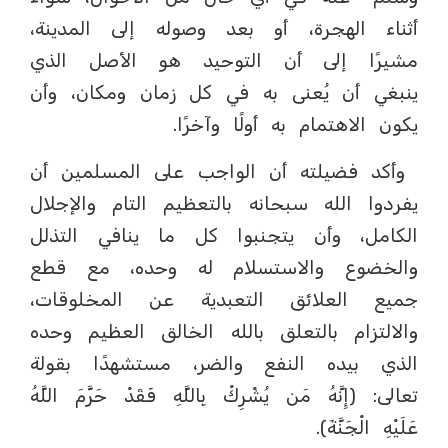
أثناء الهجرة، أو بعد وصوله إلى المدينة،
مشيرًا إلى أن التوحيد هو الأصل الذي
ينبغي أن يُعنى به في كل زمان ومكان، وأن
يكون الاهتمام به أولًا وآخرًا.
وأكد فضيلته أن الواجب على المسلمين أن
يفردوا الله سبحانه بالتعظيم التام والإجلال
الكامل، وأن يتجنبوا كل ما ينافي التذلل
والخضوع والاستسلام له وحده، مع قطع
جميع العلائق التعبدية عن المخلوقات،
والالتزام بالتعلق بالله الخالق العظيم وحده
الذي بيده النفع والضر، مستشهدًا بقولة
تعالى: (إِنَّهُ مَن يُشْرِكْ بِاللَّهِ فَقَدْ حَرَّمَ اللَّهُ
عَلَيْهِ الْجَنَّةَ).