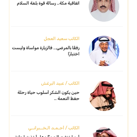
اتفاقية مكة.. رسالة قوة بلغة السلام
الكاتب سعيد العجل
رفقًا بالمرضى… فالزيارة مواساة وليست
اختبارًا
الكاتب / عبيد البرغش
حين يكون الشكر أسلوب حياة رحلة
حفظ النعمة ..
الكاتب / أحـمـد الـخــبرانــي