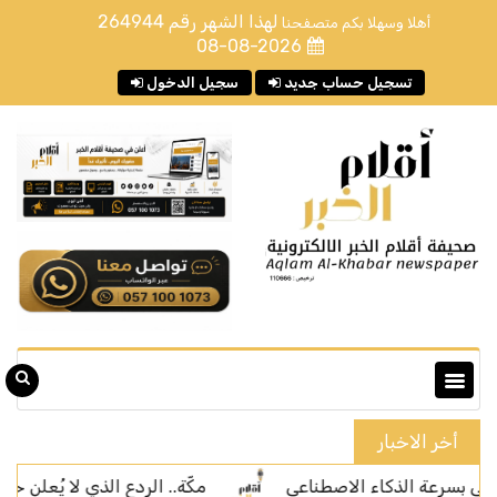
لهذا الشهر رقم
264944
أهلا وسهلا بكم متصفحنا
08-08-2026
تسجيل حساب جديد
سجيل الدخول
أخر الاخبار
 الذكاء الاصطناعي
مكّة.. الردع الذي لا يُعلن حربًا