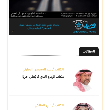
المقالات
الكاتب / عبدالمحسن الحارثي
مكّة.. الردع الذي لا يُعلن حربًا
الكاتب / علي المالكي