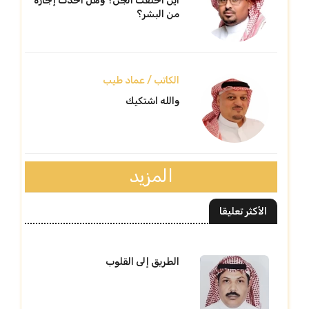
أين اختفت الجن؟ وهل أخذت إجازة
من البشر؟
الكاتب / عماد طيب
والله اشتكيك
المزيد
الأكثر تعليقا
الطريق إلى القلوب