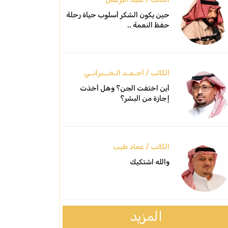
حين يكون الشكر أسلوب حياة رحلة
حفظ النعمة ..
الكاتب / أحـمـد الـخــبرانــي
أين اختفت الجن؟ وهل أخذت
إجازة من البشر؟
الكاتب / عماد طيب
والله اشتكيك
المزيد