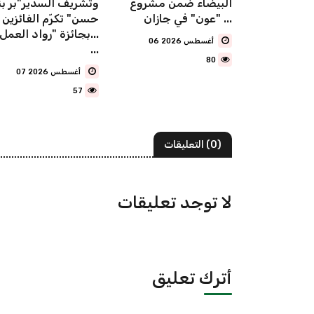
فذ أكثر من
البيضاء ضمن مشروع
وتشريف السدير"بر بن
 جولة رقابية
"عون" في جازان ...
حسن" تكرّم الفائزين
ع والمسا...
بجائزة "رواد العمل ا..
06 أغسطس 2026
...
80
07 أغسطس 2026
57
(0) التعليقات
لا توجد تعليقات
أترك تعليق