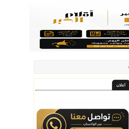
ة
أعلان