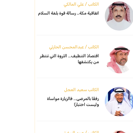
الكاتب / علي المالكي
اتفاقية مكة.. رسالة قوة بلغة السلام
الكاتب / عبدالمحسن الحارثي
اقتصادُ التنظيف… الثروة التي تنتظر
من يكتشفها
الكاتب سعيد العجل
رفقًا بالمرضى… فالزيارة مواساة
وليست اختبارًا
الكاتب / عبيد البرغش