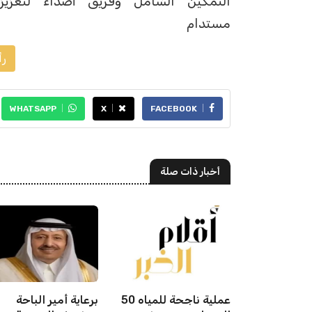
التمكين الشامل وفريق أصداء لتعزيز 
مستدام
رأ
WHATSAPP
X
FACEBOOK
أخبار ذات صلة
"الشؤون الإسلامية"
50 عملية ناجحة للمياه
برعاية أمير الباحة