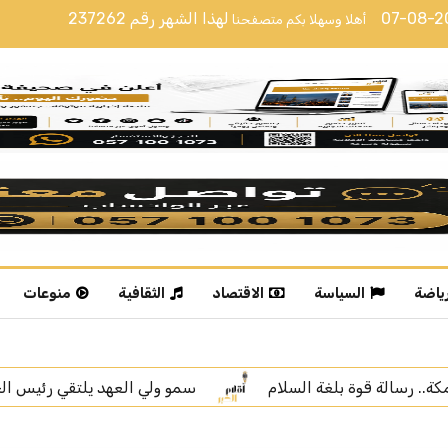
07-08-
لهذا الشهر رقم
237262
أهلا وسهلا بكم متصفحنا
رياضة
السياسة
الاقتصاد
الثقافية
منوعات
ولي العهد يلتقي رئيس الجمهورية التركية
سمو ولي العهد ي