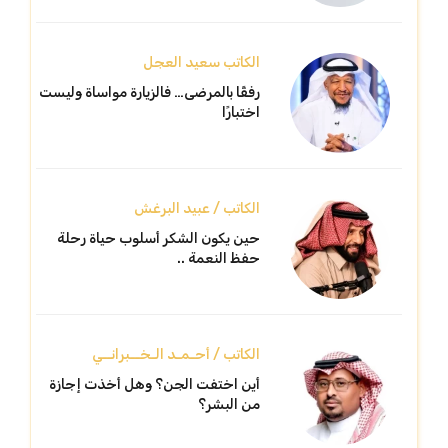
الكاتب سعيد العجل
رفقًا بالمرضى… فالزيارة مواساة وليست
اختبارًا
الكاتب / عبيد البرغش
حين يكون الشكر أسلوب حياة رحلة
حفظ النعمة ..
الكاتب / أحـمـد الـخــبرانــي
أين اختفت الجن؟ وهل أخذت إجازة
من البشر؟