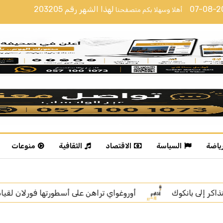
07-08-
لهذا الشهر رقم
203205
أهلا وسهلا بكم متصفحنا
رياضة
السياسة
الاقتصاد
الثقافية
منوعات
وروغواي تراهن على أسطورتها فورلان لقيادة "لا سيليستي" نحو استعا