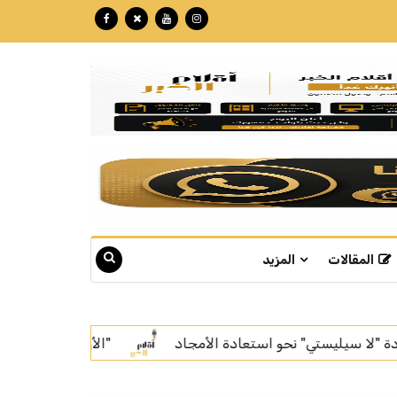
المقالات
المزيد
دة الأمجاد
"الأرصاد": عوالق ترابية على أجزاء من منطقة ال