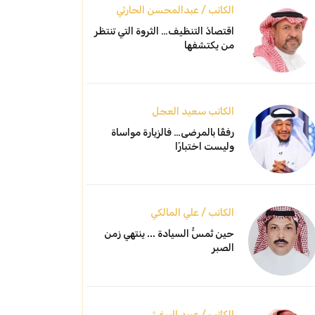
الكاتب / عبدالمحسن الحارثي
اقتصادُ التنظيف… الثروة التي تنتظر
من يكتشفها
الكاتب سعيد العجل
رفقًا بالمرضى… فالزيارة مواساة
وليست اختبارًا
الكاتب / علي المالكي
حين تُمسُّ السيادة ... ينتهي زمن
الصبر
الكاتب / عبيد البرغش