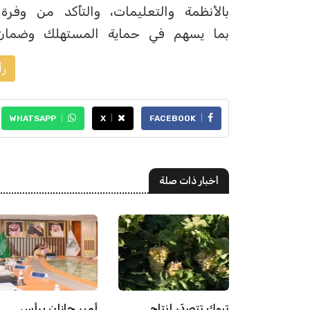
بالأنظمة والتعليمات، والتأكد من وفرة
بما يسهم في حماية المستهلك وضمان ب
رأ
WHATSAPP
X
FACEBOOK
أخبار ذات صلة
"البلديات والإسكان":
تبوك تتصدّر إنتاج
أمير جازان يرأس