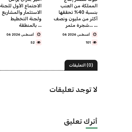
متر مربع من
المملكة من العنب
الاجتماع الأول للجنة
يضاء في
بنسبة 40% تحققها
الاستثمار والمشاريع
صيم دخلت
أكثر من مليون ونصف
ولجنة التخطيط
شجرة مثمر... ...
بالمنطقة ...
06 أغسطس 2026
06 أغسطس 2026
52
101
(0) التعليقات
لا توجد تعليقات
أترك تعليق