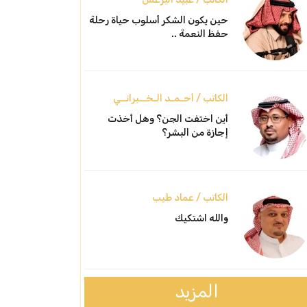
حين يكون الشكر أسلوب حياة رحلة
حفظ النعمة ..
الكاتب / أحـمـد الـخــبرانــي
أين اختفت الجن؟ وهل أخذت
إجازة من البشر؟
الكاتب / عماد طيب
والله اشتكيك
المزيد