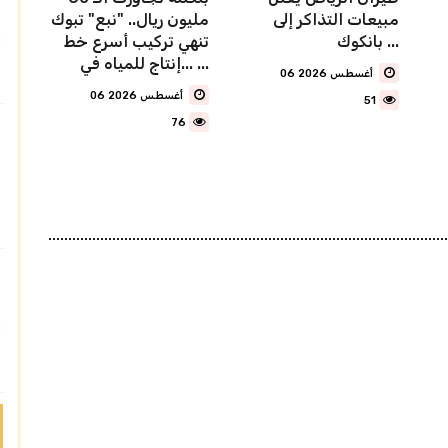
مبيعات التذاكر إلى
مليون ريال.. "نبع" تبوك
بانكوك ...
تنهي تركيب أسرع خط
إنتاج للمياه في... ...
06 أغسطس 2026
06 أغسطس 2026
51
76