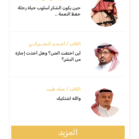
حين يكون الشكر أسلوب حياة رحلة
حفظ النعمة ..
الكاتب / أحـمـد الـخــبرانــي
أين اختفت الجن؟ وهل أخذت إجازة
من البشر؟
الكاتب / عماد طيب
والله اشتكيك
المزيد