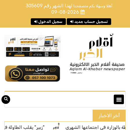
لهذا الشهر رقم
305609
أهلا وسهلا بكم متصفحنا
09-08-2026
تسجيل حساب جديد
سجيل الدخول
أخر الاخبار
رة في اجتماعها الشهري
"زبير" يقلب الطاولة في كأس العالم لل