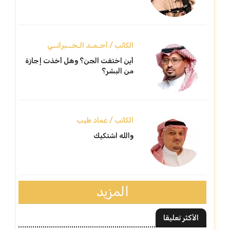
الكاتب / أحـمـد الـخــبرانــي
أين اختفت الجن؟ وهل أخذت إجازة
من البشر؟
الكاتب / عماد طيب
والله اشتكيك
المزيد
الأكثر تعليقا