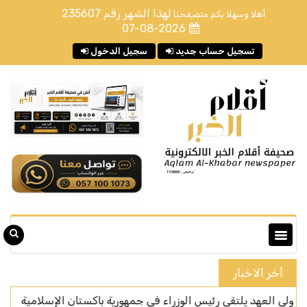
لهذا الشهر رقم
235607
أهلا وسهلا بكم متصفحنا
07-08-2026
تسجيل حساب جديد
سجيل الدخول
أخر الاخبار
د يلتقي رئيس الوزراء في جمهورية باكستان الإسلامية
الهي