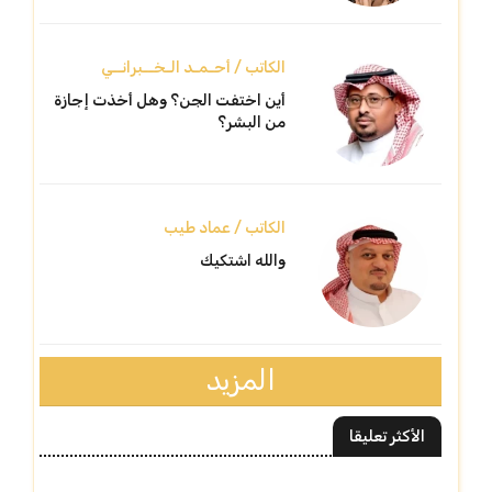
الكاتب / أحـمـد الـخــبرانــي
أين اختفت الجن؟ وهل أخذت إجازة
من البشر؟
الكاتب / عماد طيب
والله اشتكيك
المزيد
الأكثر تعليقا