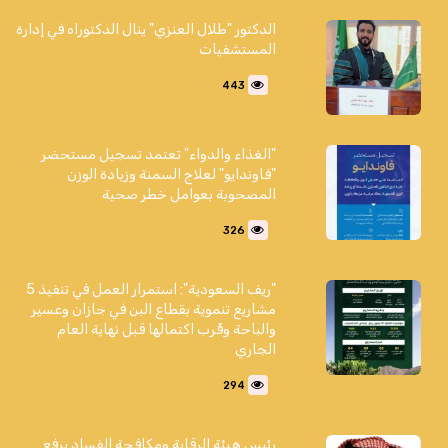
الدكتور "طلال العنزي" ينال الدكتوراه في إدارة
المستشفيات
443
"الغذاء والدواء" تعتمد تسجيل مستحضر
"فاوندايو" لعلاج السمنة وزيادة الوزن
المصحوبة بعوامل خطر صحية
326
"ريف السعودية": استمرار العمل في تنفيذ 5
مشاريع تنموية بقطاع البن في جازان وعسير
والباحة وقُرب اكتمالها قبل نهاية العام
الجاري
294
رئيس هيئة الرقابة ومكافحة الفساد يرفع