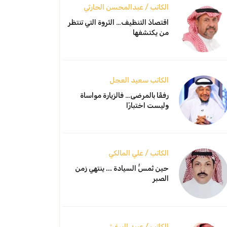
الكاتب / عبدالمحسن الحارثي
اقتصادُ التنظيف… الثروة التي تنتظر
من يكتشفها
الكاتب سعيد العجل
رفقًا بالمرضى… فالزيارة مواساة
وليست اختبارًا
الكاتب / علي المالكي
حين تُمسُّ السيادة ... ينتهي زمن
الصبر
الكاتب / عبيد البرغش