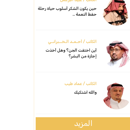
حين يكون الشكر أسلوب حياة رحلة
حفظ النعمة ..
الكاتب / أحـمـد الـخــبرانــي
أين اختفت الجن؟ وهل أخذت
إجازة من البشر؟
الكاتب / عماد طيب
والله اشتكيك
المزيد