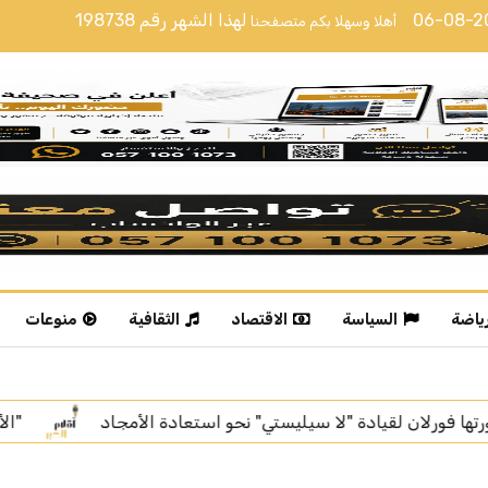
06-08-
لهذا الشهر رقم
198738
أهلا وسهلا بكم متصفحنا
رياضة
السياسة
الاقتصاد
الثقافية
منوعات
لأمجاد
"الأرصاد": عوالق ترابية على أجزاء من منطقة الرياض