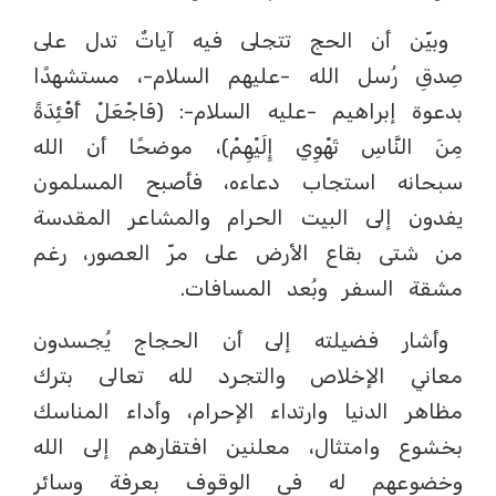
وبيّن أن الحج تتجلى فيه آياتٌ تدل على
صِدقِ رُسل الله -عليهم السلام-، مستشهدًا
بدعوة إبراهيم -عليه السلام-: (فَاجْعَلْ أَفْئِدَةً
مِنَ النَّاسِ تَهْوِي إِلَيْهِمْ)، موضحًا أن الله
سبحانه استجاب دعاءه، فأصبح المسلمون
يفدون إلى البيت الحرام والمشاعر المقدسة
من شتى بقاع الأرض على مرّ العصور، رغم
مشقة السفر وبُعد المسافات.
وأشار فضيلته إلى أن الحجاج يُجسدون
معاني الإخلاص والتجرد لله تعالى بترك
مظاهر الدنيا وارتداء الإحرام، وأداء المناسك
بخشوع وامتثال، معلنين افتقارهم إلى الله
وخضوعهم له في الوقوف بعرفة وسائر