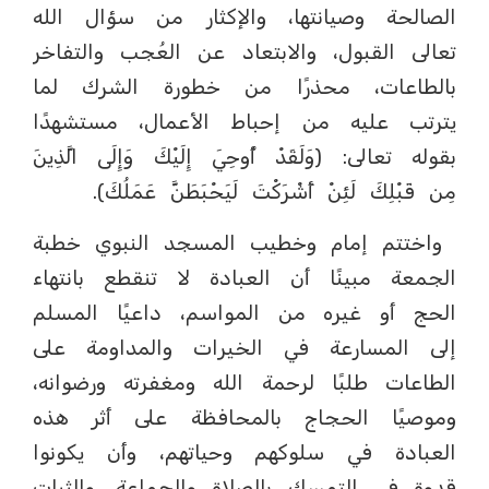
الصالحة وصيانتها، والإكثار من سؤال الله
تعالى القبول، والابتعاد عن العُجب والتفاخر
بالطاعات، محذرًا من خطورة الشرك لما
يترتب عليه من إحباط الأعمال، مستشهدًا
بقوله تعالى: (وَلَقَدْ أُوحِيَ إِلَيْكَ وَإِلَى الَّذِينَ
مِن قَبْلِكَ لَئِنْ أَشْرَكْتَ لَيَحْبَطَنَّ عَمَلُكَ).
واختتم إمام وخطيب المسجد النبوي خطبة
الجمعة مبينًا أن العبادة لا تنقطع بانتهاء
الحج أو غيره من المواسم، داعيًا المسلم
إلى المسارعة في الخيرات والمداومة على
الطاعات طلبًا لرحمة الله ومغفرته ورضوانه،
وموصيًا الحجاج بالمحافظة على أثر هذه
العبادة في سلوكهم وحياتهم، وأن يكونوا
قدوة في التمسك بالصلاة والجماعة، والثبات