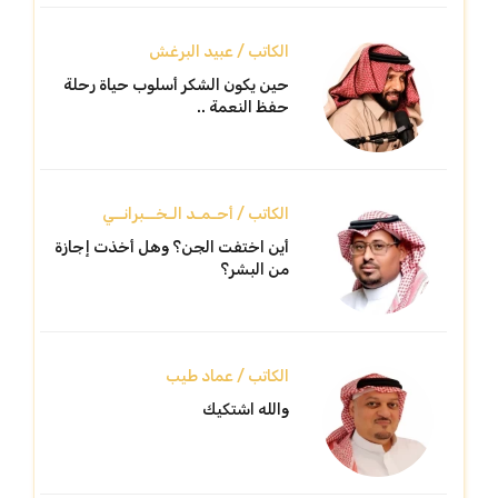
الكاتب / عبيد البرغش
حين يكون الشكر أسلوب حياة رحلة
حفظ النعمة ..
الكاتب / أحـمـد الـخــبرانــي
أين اختفت الجن؟ وهل أخذت إجازة
من البشر؟
الكاتب / عماد طيب
والله اشتكيك