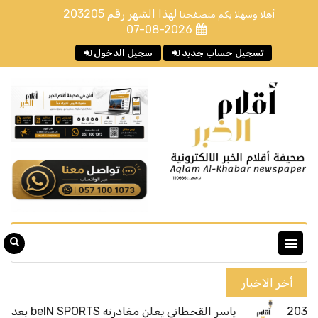
لهذا الشهر رقم
203205
أهلا وسهلا بكم متصفحنا
07-08-2026
تسجيل حساب جديد
سجيل الدخول
أخر الاخبار
ياسر القحطاني يعلن مغادرته beIN SPORTS بعد أربعة أعوام من الحضور الإعلامي