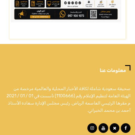
معلومات عنا
صحيفة سعودية شاملة لكافة الأخبار المحلية والعالمية مرخصة من
الهيئة العامة لتنظيم الإعلام رقم (1100666) تأسست في 01 / 01 / 2021
م مقرها الرئيسي العاصمة الرياض. رئيس مجلس الإدارة سعادة الأستاذ
أحمد بن محمد الخبراني.