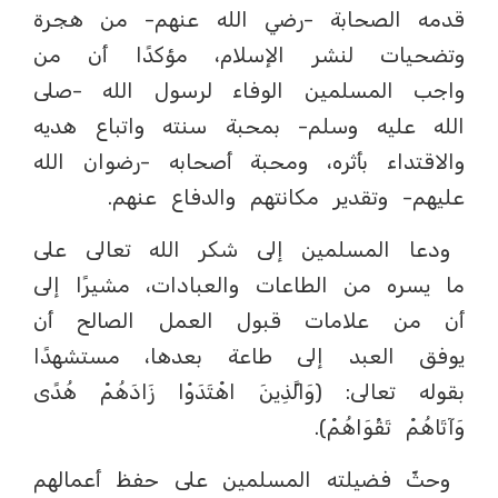
قدمه الصحابة -رضي الله عنهم- من هجرة
وتضحيات لنشر الإسلام، مؤكدًا أن من
واجب المسلمين الوفاء لرسول الله -صلى
الله عليه وسلم- بمحبة سنته واتباع هديه
والاقتداء بأثره، ومحبة أصحابه -رضوان الله
عليهم- وتقدير مكانتهم والدفاع عنهم.
ودعا المسلمين إلى شكر الله تعالى على
ما يسره من الطاعات والعبادات، مشيرًا إلى
أن من علامات قبول العمل الصالح أن
يوفق العبد إلى طاعة بعدها، مستشهدًا
بقوله تعالى: (وَالَّذِينَ اهْتَدَوْا زَادَهُمْ هُدًى
وَآتَاهُمْ تَقْوَاهُمْ).
وحثّ فضيلته المسلمين على حفظ أعمالهم