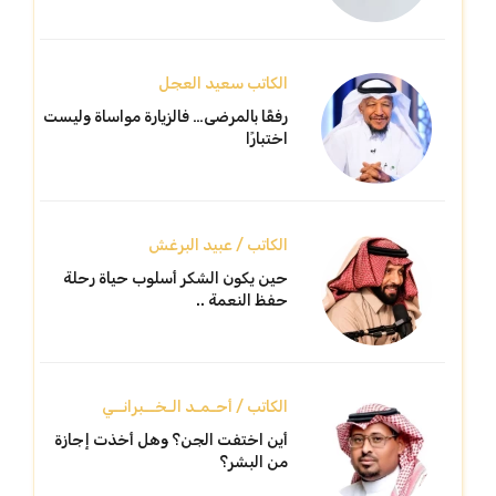
الكاتب سعيد العجل
رفقًا بالمرضى… فالزيارة مواساة وليست
اختبارًا
الكاتب / عبيد البرغش
حين يكون الشكر أسلوب حياة رحلة
حفظ النعمة ..
الكاتب / أحـمـد الـخــبرانــي
أين اختفت الجن؟ وهل أخذت إجازة
من البشر؟