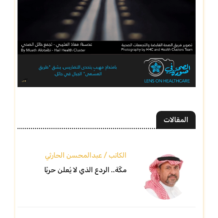
المقالات
الكاتب / عبدالمحسن الحارثي
مكّة.. الردع الذي لا يُعلن حربًا