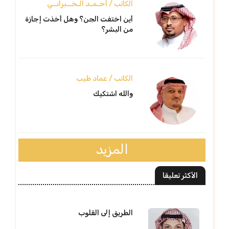
الكاتب / أحـمـد الـخــبرانــي
أين اختفت الجن؟ وهل أخذت إجازة
من البشر؟
الكاتب / عماد طيب
والله اشتكيك
المزيد
الأكثر تعليقا
الطريق إلى القلوب