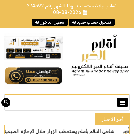
لهذا الشهر رقم
274592
أهلا وسهلا بكم متصفحنا
08-08-2026
تسجيل حساب جديد
سجيل الدخول
أخر الاخبار
 الدقم بأملج يستقطب الزوار خلال الإجازة الصيفية
صقار 