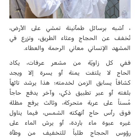
، أشبه برسائل طمأنينة تمشي على الأرض،
تُخفف عن الحجاج وعثاء الطريق، وتزرع في
المشهد الإنساني معاني الرحمة والعطاء.
ففي كل زاويٓة من مشعر عرفات، يكاد
الحاج لا يلتفت يمنة أو يسرة إلا ويجد
كشافاً يسابق الزمن لخدمته؛ هذا يرشد تائهاً
بلغته أو عبر تطبيق ذكي، وآخر يدفع حاجاً
مُسناً على عربة متحركة، وثالث يرفع مظلة
فوق رأس حاج أنهكته الشمس، فيما يناول
غيره عبوة ماء باردة، أو يرش الماء على
رؤوس الحجاج طلباً للتخفيف من وطأة