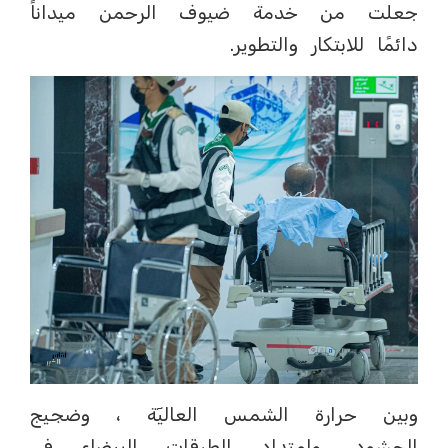
جعلت من خدمة ضيوف الرحمن ميداناً
دائمًا للابتكار والتطوير.
وبين حرارة الشمس العاليٓة ، وضجيج
الحشود، وامتداد الطرقات البيضاء في