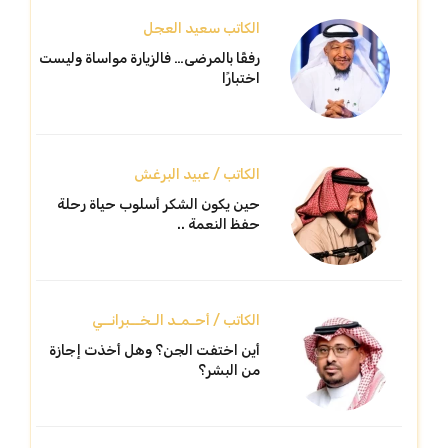
الكاتب سعيد العجل
رفقًا بالمرضى… فالزيارة مواساة وليست
اختبارًا
الكاتب / عبيد البرغش
حين يكون الشكر أسلوب حياة رحلة
حفظ النعمة ..
الكاتب / أحـمـد الـخــبرانــي
أين اختفت الجن؟ وهل أخذت إجازة
من البشر؟