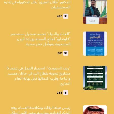
الدكتور "طلال العنزي" ينال الدكتوراه في إدارة
المستشفيات
420
"الغذاء والدواء" تعتمد تسجيل مستحضر
"فاوندايو" لعلاج السمنة وزيادة الوزن
المصحوبة بعوامل خطر صحية
301
"ريف السعودية": استمرار العمل في تنفيذ 5
مشاريع تنموية بقطاع البن في جازان وعسير
والباحة وقُرب اكتمالها قبل نهاية العام
الجاري
268
رئيس هيئة الرقابة ومكافحة الفساد يرفع
الشكر للقيادة بمناسبة صدور الأمر الملكي