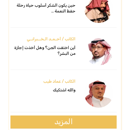
حين يكون الشكر أسلوب حياة رحلة
حفظ النعمة ..
الكاتب / أحـمـد الـخــبرانــي
أين اختفت الجن؟ وهل أخذت إجازة
من البشر؟
الكاتب / عماد طيب
والله اشتكيك
المزيد