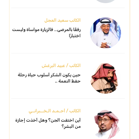
الكاتب سعيد العجل
رفقًا بالمرضى… فالزيارة مواساة وليست
اختبارًا
الكاتب / عبيد البرغش
حين يكون الشكر أسلوب حياة رحلة
حفظ النعمة ..
الكاتب / أحـمـد الـخــبرانــي
أين اختفت الجن؟ وهل أخذت إجازة
من البشر؟