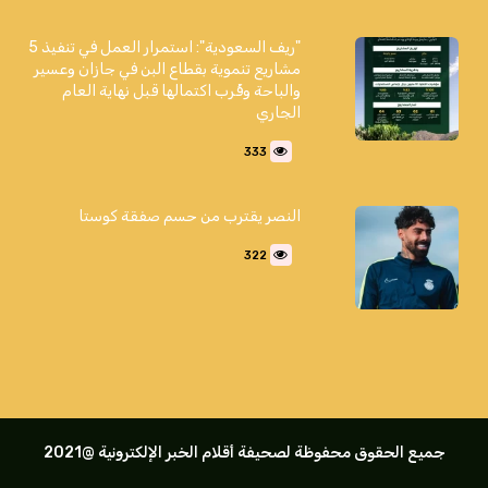
"ريف السعودية": استمرار العمل في تنفيذ 5
مشاريع تنموية بقطاع البن في جازان وعسير
والباحة وقُرب اكتمالها قبل نهاية العام
الجاري
333
النصر يقترب من حسم صفقة كوستا
322
جميع الحقوق محفوظة لصحيفة أقلام الخبر الإلكترونية @2021