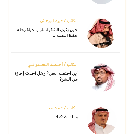
الكاتب / عبيد البرغش
حين يكون الشكر أسلوب حياة رحلة
حفظ النعمة ..
الكاتب / أحـمـد الـخــبرانــي
أين اختفت الجن؟ وهل أخذت إجازة
من البشر؟
الكاتب / عماد طيب
والله اشتكيك