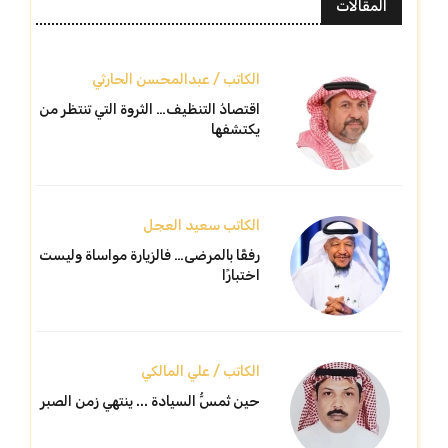
المقالات
الكاتب / عبدالمحسن الحارثي
اقتصادُ التنظيف… الثروة التي تنتظر من
يكتشفها
الكاتب سعيد العجل
رفقًا بالمرضى… فالزيارة مواساة وليست
اختبارًا
الكاتب / علي المالكي
حين تُمسُّ السيادة ... ينتهي زمن الصبر