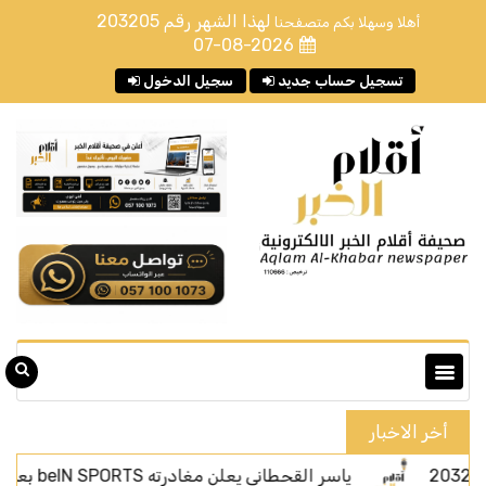
لهذا الشهر رقم
203205
أهلا وسهلا بكم متصفحنا
07-08-2026
تسجيل حساب جديد
سجيل الدخول
أخر الاخبار
ياسر القحطاني يعلن مغادرته beIN SPORTS بعد أربعة أعوام من الحضور الإعلامي