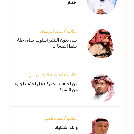
اختبارًا
الكاتب / عبيد البرغش
حين يكون الشكر أسلوب حياة رحلة
حفظ النعمة ..
الكاتب / أحـمـد الـخــبرانــي
أين اختفت الجن؟ وهل أخذت إجازة
من البشر؟
الكاتب / عماد طيب
والله اشتكيك