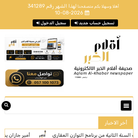
لهذا الشهر رقم
341289
أهلا وسهلا بكم متصفحنا
10-08-2026
تسجيل حساب جديد
سجيل الدخول
أخر الاخبار
ثانية من برنامج التوازن العقاري
أمير جازان يشهد توقيع ا