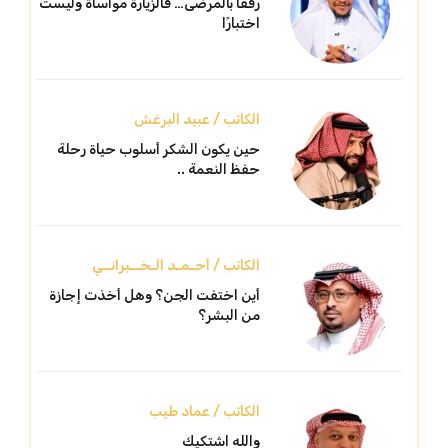
رفقًا بالمرضى… فالزيارة مواساة وليست
اختبارًا
الكاتب / عبيد البرغش
حين يكون الشكر أسلوب حياة رحلة
حفظ النعمة ..
الكاتب / أحـمـد الـخــبرانــي
أين اختفت الجن؟ وهل أخذت إجازة
من البشر؟
الكاتب / عماد طيب
والله اشتكيك