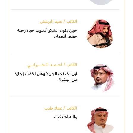
الكاتب / عبيد البرغش
حين يكون الشكر أسلوب حياة رحلة
حفظ النعمة ..
الكاتب / أحـمـد الـخــبرانــي
أين اختفت الجن؟ وهل أخذت إجازة
من البشر؟
الكاتب / عماد طيب
والله اشتكيك