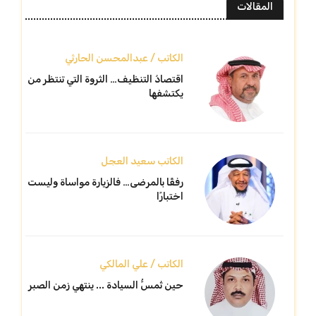
المقالات
الكاتب / عبدالمحسن الحارثي
اقتصادُ التنظيف… الثروة التي تنتظر من
يكتشفها
الكاتب سعيد العجل
رفقًا بالمرضى… فالزيارة مواساة وليست
اختبارًا
الكاتب / علي المالكي
حين تُمسُّ السيادة ... ينتهي زمن الصبر