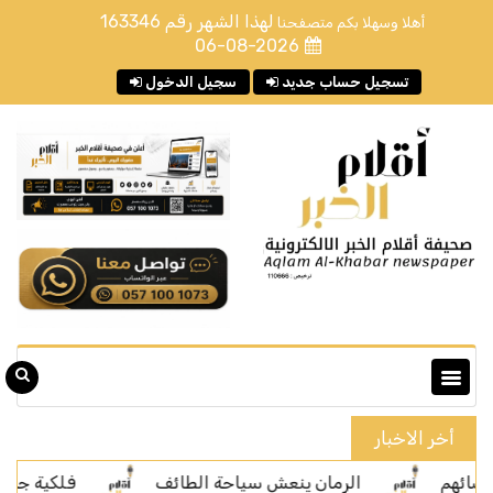
لهذا الشهر رقم
163346
أهلا وسهلا بكم متصفحنا
06-08-2026
تسجيل حساب جديد
سجيل الدخول
أخر الاخبار
الرمان ينعش سياحة الطائف
فلكية جدة: الليلة رص