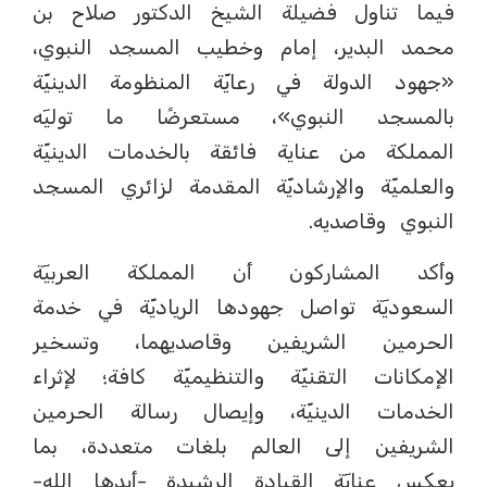
فيما تناول فضيلة الشيخ الدكتور صلاح بن
محمد البدير، إمام وخطيب المسجد النبوي،
«جهود الدولة في رعايّة المنظومة الدينيّة
بالمسجد النبوي»، مستعرضًا ما توليٓه
المملكة من عناية فائقة بالخدمات الدينيّة
والعلميّة والإرشاديّة المقدمة لزائري المسجد
النبوي وقاصديه.
وأكد المشاركون أن المملكة العربيٓة
السعوديٓة تواصل جهودها الرياديّة في خدمة
الحرمين الشريفين وقاصديهما، وتسخير
الإمكانات التقنيّة والتنظيميّة كافة؛ لإثراء
الخدمات الدينيّة، وإيصال رسالة الحرمين
الشريفين إلى العالم بلغات متعددة، بما
يعكس عنايٓة القيادة الرشيدة -أيدها الله-