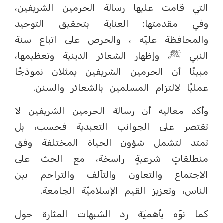
التي قامت عليها رسالة الحرمين الشريفين،
وفي مقدمتها: العناية بتحقيق التوحيد
والمحافظة عليٓه ، والحرص على اتباع سنة
النبي ﷺ، وإظهار الشعائر الدينية وتعظيمها،
مبينًا أن الحرمين الشريفين يمثلان نموذجًا
عمليًا لالتزام المسلمين بالشعائر والسنن.
وأكد معاليه أن رسالة الحرمين الشريفين لا
تقتصر على الجوانب التعبدية فحسب، بل
تمتد لتشمل شؤون الحياة المختلفة وفق
منطلقاتٍ شرعيةٍ راسخة، مع الحث على
الاجتماع والتعاون والتآلف والتراحم بين
الناس، وتعزيز القيم الإسلاميّة الجامعة.
كما نوّه بأهميٓة رد الشبهات المثارة حول