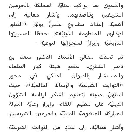
والدعوي بما يواكب عنايٓة المملكة بالحرمين
الشريفين وقاصديهما. وأشار معاليه إلى
أهميٓة إعداد مشروعٍ علميٍّ يوثّق «التطور
الإداري للمنظومة الدينيّة»؛ حفظًا لمسيرتها
التاريخيّة وإبرازًا لمنجزاتها النوعيٓة .
ثم تحدث معالي الأستاذ الدكتور سعد بن
ناصر الشثري، عضو هيئة كبار العلماء
والمستشار بالديوان الملكي، في محور
«الثوابت الشرعيّة والرسالة العالميّة»، حيث
استهلّ حديثه بتقديم الشكر لرئاسة الشؤون
الدينيّة على تنظيم اللقاء، وإبراز رعايّة الدولة
المباركة للمنظومة الدينيّة بالحرمين الشريفين.
وأشار معاليّة. إلى عددٍ من الثوابت الشرعيّة