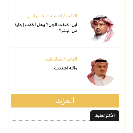
الكاتب / أحـمـد الـخــبرانــي
أين اختفت الجن؟ وهل أخذت إجازة
من البشر؟
الكاتب / عماد طيب
والله اشتكيك
المزيد
الأكثر تعليقا