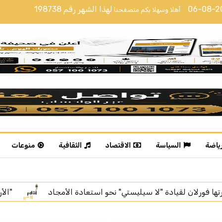
06-08-
لهذا الشهر رقم
198738
أهلا وسهلا بكم متصفحنا
رياضة
السياسة
الاقتصاد
الثقافية
منوعات
اد
"الأرصاد": عوالق ترابية على أجزاء من منطقة الرياض