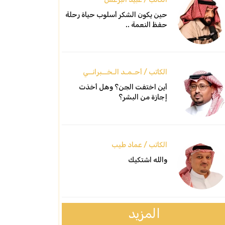
حين يكون الشكر أسلوب حياة رحلة
حفظ النعمة ..
الكاتب / أحـمـد الـخــبرانــي
أين اختفت الجن؟ وهل أخذت
إجازة من البشر؟
الكاتب / عماد طيب
والله اشتكيك
المزيد