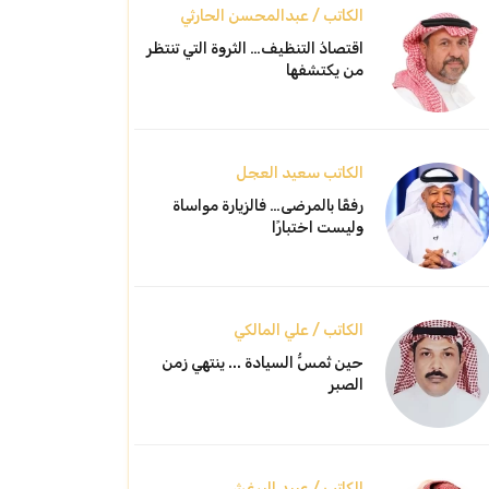
الكاتب / عبدالمحسن الحارثي
اقتصادُ التنظيف… الثروة التي تنتظر
من يكتشفها
الكاتب سعيد العجل
رفقًا بالمرضى… فالزيارة مواساة
وليست اختبارًا
الكاتب / علي المالكي
حين تُمسُّ السيادة ... ينتهي زمن
الصبر
الكاتب / عبيد البرغش