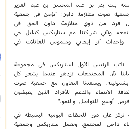
سمة بنت بدر بن عبد المحسن بن عبد العزيز
جمعية صوت متلازمة داون: “نؤمن في جمعية
ة داون (SAUT)،بأن لكل فرد من ذوي متلازمة داون الحق في
جتمعه. وتأتي شراكتنا مع ستاربكس كدليل حي
 وإحداث أثر إيجابي وملموس للعائلات في
 نائب الرئيس الأول لستاربكس في مجموعة
اننا بأن المجتمعات تزدهر عندما يشعر كل
 بشموليته. ويسعدنا التعاون مع جمعية صوت
فة الانتماء والدعم للأفراد الذين يعيشون
رص أوسع للتواصل والنمو."
 تركز على دور اللحظات اليومية البسيطة في
تماء داخل المجتمع. وتعمل ستاربكس وجمعية