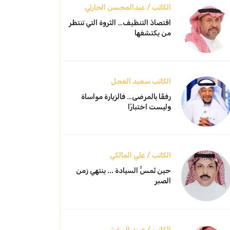
الكاتب / عبدالمحسن الحارثي
اقتصادُ التنظيف… الثروة التي تنتظر
من يكتشفها
الكاتب سعيد العجل
رفقًا بالمرضى… فالزيارة مواساة
وليست اختبارًا
الكاتب / علي المالكي
حين تُمسُّ السيادة ... ينتهي زمن
الصبر
الكاتب / عبيد البرغش