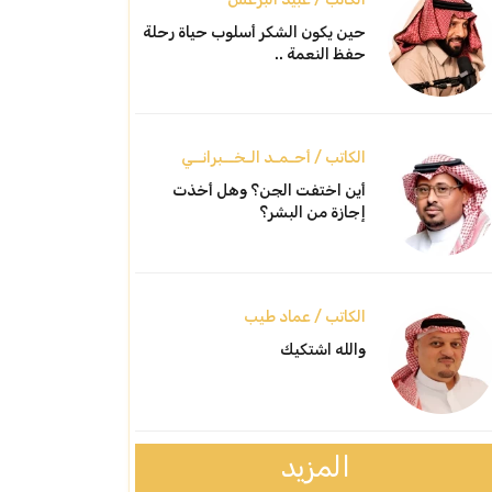
حين يكون الشكر أسلوب حياة رحلة
حفظ النعمة ..
الكاتب / أحـمـد الـخــبرانــي
أين اختفت الجن؟ وهل أخذت
إجازة من البشر؟
الكاتب / عماد طيب
والله اشتكيك
المزيد