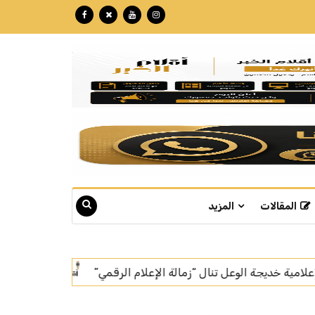
المقالات
المزيد
بتكللة تجاوزت الـ 60 مليون ريال.. "نبع" تبوك تنهي تركيب أسرع خط إنتاج للمياه في العالم