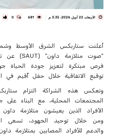
الأربعاء، 22 أبريل 2026، 3:35 م
681
0
أعلنت ستاربكس الشرق الأوسط وشمال 
"صوت متلازم
فرص مبتكرة لتعزيز جودة الحياة جو
توقيع الاتفاقية خلال حفل أُقيم في ال
وتعكس هذه الشراكة التزام ستاربكس
المجتمعات المحلية، مع البناء على 
الأفراد الذين يعيشون متلازمة داون ع
ومن خلال توحيد الجهود، تسعى ا
والدعم للأفراد المصابين بمتلازمة داون 