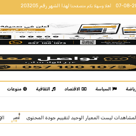
07-08-
لهذا الشهر رقم
203205
أهلا وسهلا بكم متصفحنا
رياضة
السياسة
الاقتصاد
الثقافية
منوعات
لمحتوى
الإعلامية خديجة الوعل تنال “زمالة الإعلام الرقمي”