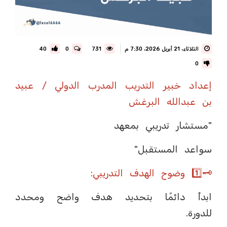
الثلاثاء، 21 أبريل 2026، 7:30 م
731
0
40
0
إعداد خبير التدريب المدرب الدولي / عبيد
بن عبدالله البرغش
"مستشار تدريبي بمعهد
سواعد المستقبل"
🗝️1️⃣ وضوح الهدف التدريبي:
ابدأ دائمًا بتحديد هدف واضح ومحدد
للدورة.