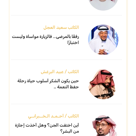
الكاتب سعيد العجل
رفقًا بالمرضى… فالزيارة مواساة وليست
اختبارًا
الكاتب / عبيد البرغش
حين يكون الشكر أسلوب حياة رحلة
حفظ النعمة ..
الكاتب / أحـمـد الـخــبرانــي
أين اختفت الجن؟ وهل أخذت إجازة
من البشر؟