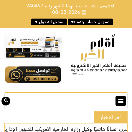
لهذا الشهر رقم
245497
أهلا وسهلا بكم متصفحنا
08-08-2026
تسجيل حساب جديد
سجيل الدخول
أخر الاخبار
ًا هاتفيًا بوكيل وزارة الخارجية الأمريكية للشؤون الإدارية
المر