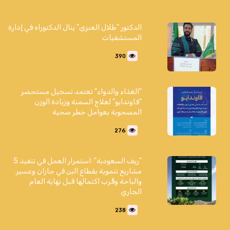
الدكتور "طلال العنزي" ينال الدكتوراه في إدارة
المستشفيات
390
"الغذاء والدواء" تعتمد تسجيل مستحضر
"فاوندايو" لعلاج السمنة وزيادة الوزن
المصحوبة بعوامل خطر صحية
276
"ريف السعودية": استمرار العمل في تنفيذ 5
مشاريع تنموية بقطاع البن في جازان وعسير
والباحة وقُرب اكتمالها قبل نهاية العام
الجاري
238