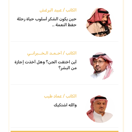
الكاتب / عبيد البرغش
حين يكون الشكر أسلوب حياة رحلة
حفظ النعمة ..
الكاتب / أحـمـد الـخــبرانــي
أين اختفت الجن؟ وهل أخذت إجازة
من البشر؟
الكاتب / عماد طيب
والله اشتكيك