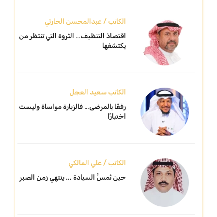
الكاتب / عبدالمحسن الحارثي
اقتصادُ التنظيف… الثروة التي تنتظر من
يكتشفها
الكاتب سعيد العجل
رفقًا بالمرضى… فالزيارة مواساة وليست
اختبارًا
الكاتب / علي المالكي
حين تُمسُّ السيادة ... ينتهي زمن الصبر