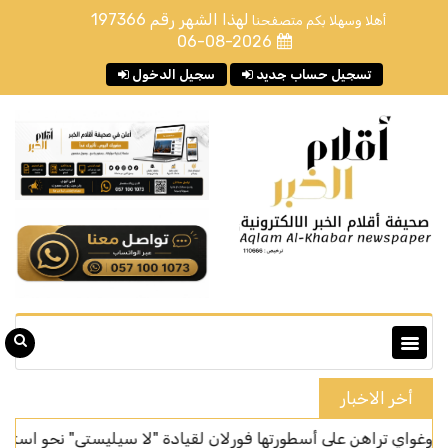
لهذا الشهر رقم
197366
أهلا وسهلا بكم متصفحنا
06-08-2026
تسجيل حساب جديد
سجيل الدخول
أخر الاخبار
راهن على أسطورتها فورلان لقيادة "لا سيليستي" نحو استعادة الأمجاد