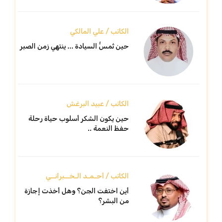
الكاتب / علي المالكي
حين تُمسُّ السيادة ... ينتهي زمن الصبر
الكاتب / عبيد البرغش
حين يكون الشكر أسلوب حياة رحلة
حفظ النعمة ..
الكاتب / أحـمـد الـخــبرانــي
أين اختفت الجن؟ وهل أخذت إجازة
من البشر؟