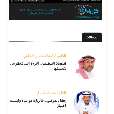
المقالات
الكاتب / عبدالمحسن الحارثي
اقتصادُ التنظيف… الثروة التي تنتظر من
يكتشفها
الكاتب سعيد العجل
رفقًا بالمرضى… فالزيارة مواساة وليست
اختبارًا