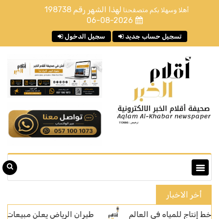
لهذا الشهر رقم
198738
أهلا وسهلا بكم متصفحنا
06-08-2026
تسجيل حساب جديد
سجيل الدخول
أخر الاخبار
طيران الرياض يعلن مبيعات التذاكر إل