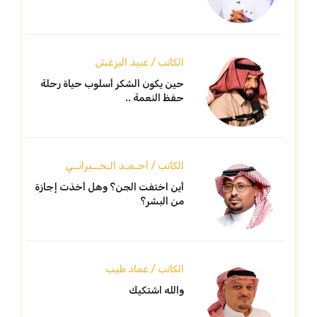
الكاتب / عبيد البرغش
حين يكون الشكر أسلوب حياة رحلة
حفظ النعمة ..
الكاتب / أحـمـد الـخــبرانــي
أين اختفت الجن؟ وهل أخذت إجازة
من البشر؟
الكاتب / عماد طيب
والله اشتكيك