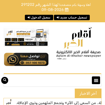
لهذا الشهر رقم
291202
أهلا وسهلا بكم متصفحنا
09-08-2026
تسجيل حساب جديد
سجيل الدخول
أخر الاخبار
لسعي إلى الأثر» وتجمع الملهمين وذوي الإعاقة.
سان جيرمان 