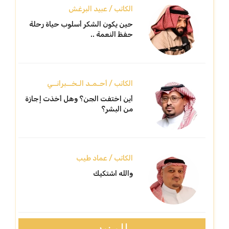
الكاتب / عبيد البرغش
حين يكون الشكر أسلوب حياة رحلة
حفظ النعمة ..
الكاتب / أحـمـد الـخــبرانــي
أين اختفت الجن؟ وهل أخذت إجازة
من البشر؟
الكاتب / عماد طيب
والله اشتكيك