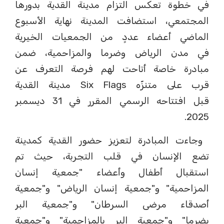
في خطوة تعكس التزام مدينة القدية بدورها
المجتمعي، استضافت المدينة نهاية الأسبوع
الماضي أعضاء عددٍ من الجمعيات الخيرية
في مدن الرياض وضرما والمزاحمية، ضمن
مبادرة خاصة أتاحت لهم فرصة التعرف عن
قرب على متنزّه Six Flags مدينة القدية
قبل افتتاحه الرسمي المقرر في 31 ديسمبر
2025.
وجاءت المبادرة لتعزيز حضور القدية كمدينة
تضع الإنسان في قلب التجربة، حيث تم
استقبال أطفال وأعضاء "جمعية إنسان
المزاحمية" و"جمعية إنسان الرياض" و"جمعية
أصدقاء مرضى السرطان" و"جمعية البر
بضرما" و"جمعية البر بالمزاحمية" و"جمعية