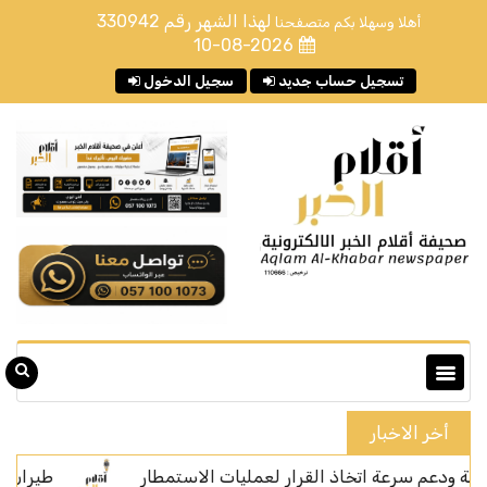
لهذا الشهر رقم
330942
أهلا وسهلا بكم متصفحنا
10-08-2026
تسجيل حساب جديد
سجيل الدخول
أخر الاخبار
رعة اتخاذ القرار لعمليات الاستمطار
طيران ناس يوقّع اتف