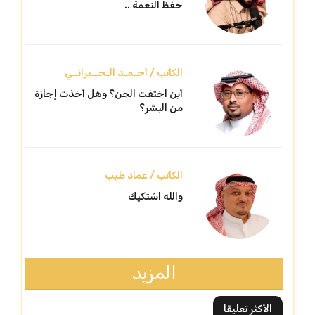
حفظ النعمة ..
الكاتب / أحـمـد الـخــبرانــي
أين اختفت الجن؟ وهل أخذت إجازة
من البشر؟
الكاتب / عماد طيب
والله اشتكيك
المزيد
الأكثر تعليقا