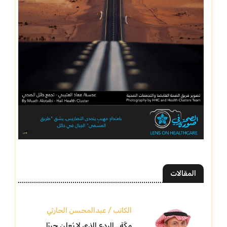
المقالات
الكاتب / عبدالمحسن الحارثي
مكّة.. الردع الذي لا يُعلن حربًا