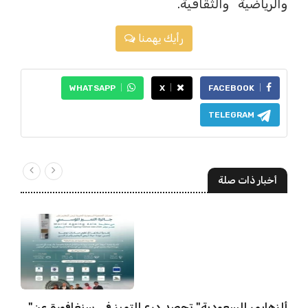
والرياضية والثقافية.
رأيك يهمنا
WHATSAPP
X
FACEBOOK
TELEGRAM
أخبار ذات صلة
"ألزهايمر السعودية" تحصد درع التميز في سنغافورة عن