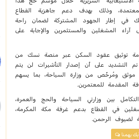
 الاستيعابيّة "السريريّة" خلال موسم حج هذا
اطات المعتمدة، وذلك بهدف دعم جاهزية القطاع
لك في إطار الجهود المشتركة لضمان راحة
ى آراء المشغلين والمستثمرين والإجابة على
دمة توثيق عقود السكن عبر منصة نسك من
م التشديد على أن إصدار التأشيرات لن يتم
وثق ومُرخّص من وزارة السياحة، بما يسهم
 المقدمة للمعتمرين.
كامل بين وزارتي السياحة والحج والعمرة،
شغلين في القطاع بدعم غرفة مكة المكرمة،
ة لضيوف الرحمن.
يك يهمنا