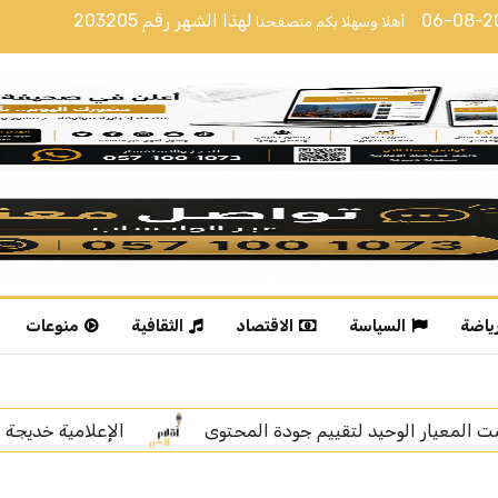
06-08-
لهذا الشهر رقم
203205
أهلا وسهلا بكم متصفحنا
رياضة
السياسة
الاقتصاد
الثقافية
منوعات
الإعلامية خديجة الوعل تنال “زمالة الإعلام الرقمي”
ب