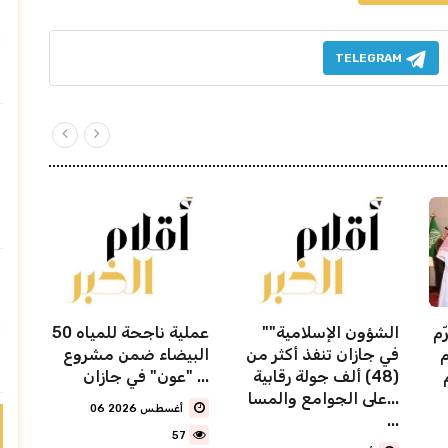
TELEGRAM
ّم
"الشؤون الإسلامية"
50 عملية ناجحة للمياه
م
في جازان تنفذ أكثر من
البيضاء ضمن مشروع
(48) ألف جولة رقابية
"عون" في جازان ...
على الجوامع والمسا...
06 أغسطس 2026
...
57