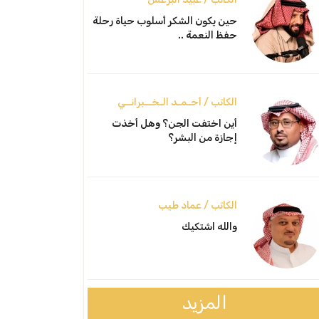
حين يكون الشكر أسلوب حياة رحلة
حفظ النعمة ..
الكاتب / أحـمـد الـخــبرانــي
أين اختفت الجن؟ وهل أخذت
إجازة من البشر؟
الكاتب / عماد طيب
والله اشتكيك
المزيد