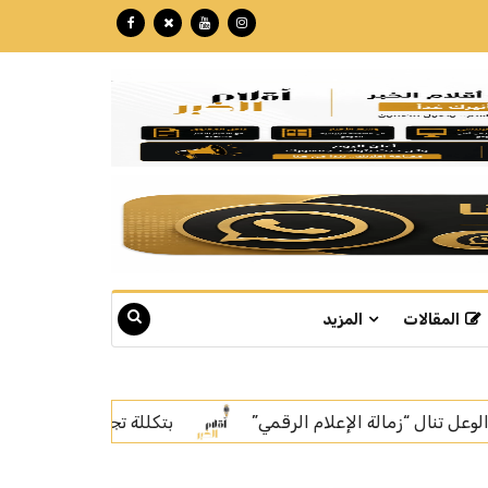
المقالات
المزيد
تكللة تجاوزت الـ 60 مليون ريال.. "نبع" تبوك تنهي تركيب أسرع خط إنتاج للمياه في العالم