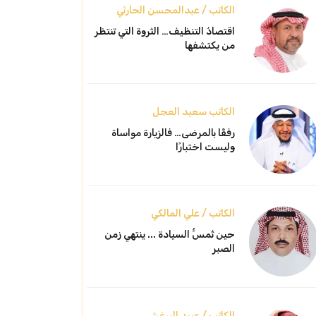
الكاتب / عبدالمحسن الحارثي
اقتصادُ التنظيف… الثروة التي تنتظر
من يكتشفها
الكاتب سعيد العجل
رفقًا بالمرضى… فالزيارة مواساة
وليست اختبارًا
الكاتب / علي المالكي
حين تُمسُّ السيادة ... ينتهي زمن
الصبر
الكاتب / عبيد البرغش