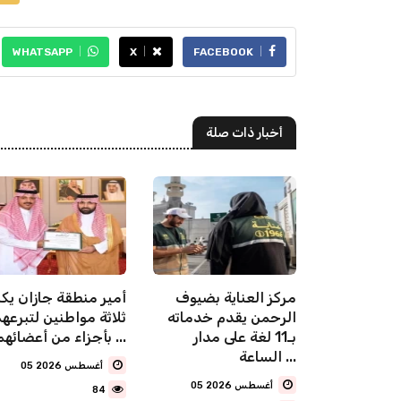
WHATSAPP
X
FACEBOOK
أخبار ذات صلة
سلامية
مركز العناية بضيوف
أمير منطقة جازان يكر
شرقية تنفّذ
الرحمن يقدم خدماته
ثلاثة مواطنين لتبرعه
أكثر من (3,700) منشط
بـ11 لغة على مدار
بأجزاء من أعضائهم ...
 شهر
الساعة ...
05 أغسطس 2026
05 أغسطس 2026
84