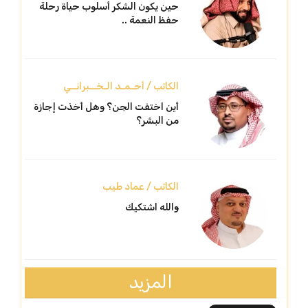
حين يكون الشكر أسلوب حياة رحلة
حفظ النعمة ..
الكاتب / أحـمـد الـخــبرانــي
أين اختفت الجن؟ وهل أخذت إجازة
من البشر؟
الكاتب / عماد طيب
والله اشتكيك
المزيد